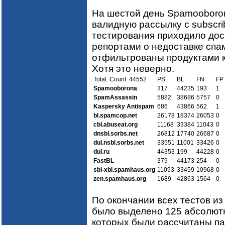
На шестой день Spamooboron
валидную рассылку с subscrib
тестирования приходило дос
репортами о недоставке спа
отфильтрованы продуктами к
Хотя это неверно.
Total. Count: 44552
PS
BL
FN
FP
Spamooborona
317
44235
193
1
SpamAssassin
5882
38686
5757
0
Kaspersky Antispam
686
43866
562
1
bl.spamcop.net
26178
18374
26053
0
cbl.abuseat.org
11168
33384
11043
0
dnsbl.sorbs.net
26812
17740
26687
0
dul.nsbl.sorbs.net
33551
11001
33426
0
dul.ru
44353
199
44228
0
FastBL
379
44173
254
0
sbl-xbl.spamhaus.org
11093
33459
10968
0
zen.spamhaus.org
1689
42863
1564
0
По окончании всех тестов из
было выделено 125 абсолютн
которых были рассчитаны пар