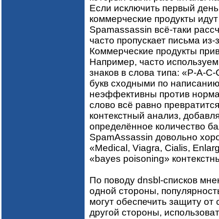
Если исключить первый день 
коммерческие продукты идут 
Spamassassin всё-таки расс
часто пропускает письма из-
Коммерческие продукты прив
Например, часто используем
знаков в слова типа: «Р-А-С-
букв сходными по написанию
неэффективны против норма
слово всё равно превратится
контекстный анализ, добавл
определённое количество ба
SpamAssassin довольно хор
«Medical, Viagra, Cialis, Enl
«bayes poisoning» контекстн
По поводу dnsbl-списков мн
одной стороны, популярность
могут обеспечить защиту от 
другой стороны, использоват