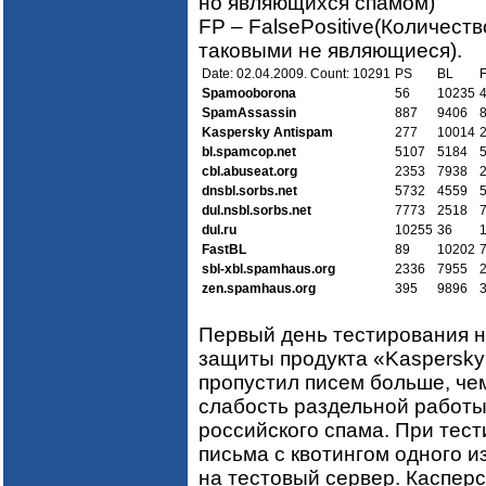
но являющихся спамом)
FP – FalsePositive(Количест
таковыми не являющиеся).
Date: 02.04.2009. Count: 10291
PS
BL
Spamooborona
56
10235
SpamAssassin
887
9406
Kaspersky Antispam
277
10014
bl.spamcop.net
5107
5184
cbl.abuseat.org
2353
7938
dnsbl.sorbs.net
5732
4559
dul.nsbl.sorbs.net
7773
2518
dul.ru
10255
36
FastBL
89
10202
sbl-xbl.spamhaus.org
2336
7955
zen.spamhaus.org
395
9896
Первый день тестирования н
защиты продукта «Kaspersky 
пропустил писем больше, че
слабость раздельной работы
российского спама. При тест
письма с квотингом одного 
на тестовый сервер. Касперс