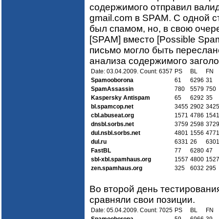
содержимого отправил валид
gmail.com в SPAM. С одной с
был спамом, но, в свою очер
[SPAM] вместо [Possible Spa
письмо могло быть переслан
анализа содержимого заголов
Date: 03.04.2009. Count: 6357
PS
BL
FN
Spamooborona
61
6296
31
SpamAssassin
780
5579
750
Kaspersky Antispam
65
6292
35
bl.spamcop.net
3455
2902
342
cbl.abuseat.org
1571
4786
154
dnsbl.sorbs.net
3759
2598
372
dul.nsbl.sorbs.net
4801
1556
477
dul.ru
6331
26
630
FastBL
77
6280
47
sbl-xbl.spamhaus.org
1557
4800
152
zen.spamhaus.org
325
6032
295
Во второй день тестировани
сравняли свои позиции.
Date: 05.04.2009. Count: 7025
PS
BL
FN
Spamooborona
59
6966
39