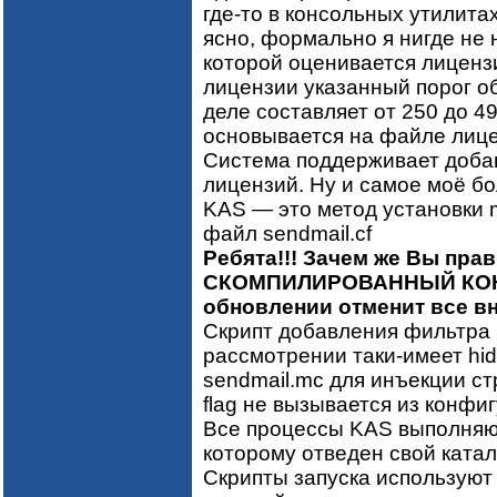
где-то в консольных утилита
ясно, формально я нигде не
которой оценивается лиценз
лицензии указанный порог о
деле составляет от 250 до 4
основывается на файле лице
Система поддерживает добав
лицензий. Ну и самое моё б
KAS — это метод установки 
файл sendmail.cf
Ребята!!! Зачем же Вы пр
СКОМПИЛИРОВАННЫЙ КОНФ
обновлении отменит все в
Скрипт добавления фильтра
рассмотрении таки-имеет hid
sendmail.mc для инъекции с
flag не вызывается из конфи
Все процессы KAS выполняютс
которому отведен свой каталог
Скрипты запуска используют