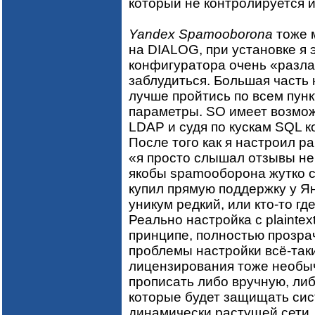
который не контролируется из 
Yandex Spamooborona
тоже 
на DIALOG, при установке я 
конфигуратора очень «разла
заблудиться. Большая часть 
лучше пройтись по всем пун
параметры. SO имеет возможн
LDAP и судя по кускам SQL к
После того как я настроил р
«я просто слышал отзывы не
якобы spamооборона жутко сл
купил прямую поддержку у Ян
уникум редкий, или кто-то где
Реально настройка с plaintex
принципе, полностью прозрач
проблемы настройки всё-так
лицензирования тоже необы
прописать либо вручную, либ
которые будет защищать сист
динамически растущей сети, 