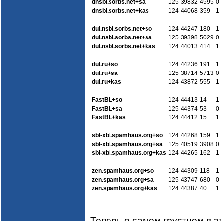
dnsbl.sorbs.net+sa
125
39832
4595
0
dnsbl.sorbs.net+kas
124
44068
359
1
dul.nsbl.sorbs.net+so
124
44247
180
1
dul.nsbl.sorbs.net+sa
125
39398
5029
0
dul.nsbl.sorbs.net+kas
124
44013
414
1
dul.ru+so
124
44236
191
1
dul.ru+sa
125
38714
5713
0
dul.ru+kas
124
43872
555
1
FastBL+so
124
44413
14
1
FastBL+sa
125
44374
53
0
FastBL+kas
124
44412
15
1
sbl-xbl.spamhaus.org+so
124
44268
159
1
sbl-xbl.spamhaus.org+sa
125
40519
3908
0
sbl-xbl.spamhaus.org+kas
124
44265
162
1
zen.spamhaus.org+so
124
44309
118
1
zen.spamhaus.org+sa
125
43747
680
0
zen.spamhaus.org+kas
124
44387
40
1
Теперь о самом грустном в э