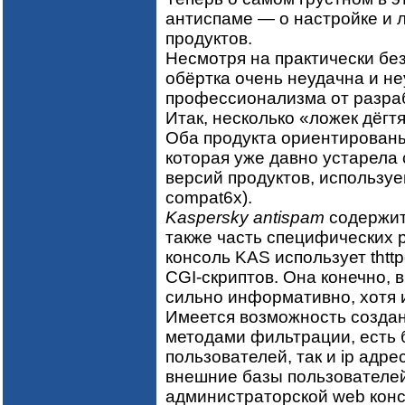
антиспаме — о настройке и 
продуктов.
Несмотря на практически бе
обёртка очень неудачна и не
профессионализма от разраб
Итак, несколько «ложек дёгтя
Оба продукта ориентированы 
которая уже давно устарела 
версий продуктов, использу
compat6x).
Kaspersky antispam
содержит 
также часть специфических 
консоль KAS использует thtt
CGI-скриптов. Она конечно, в
сильно информативно, хотя 
Имеется возможность создан
методами фильтрации, есть 
пользователей, так и ip адр
внешние базы пользователей 
администраторской web конс