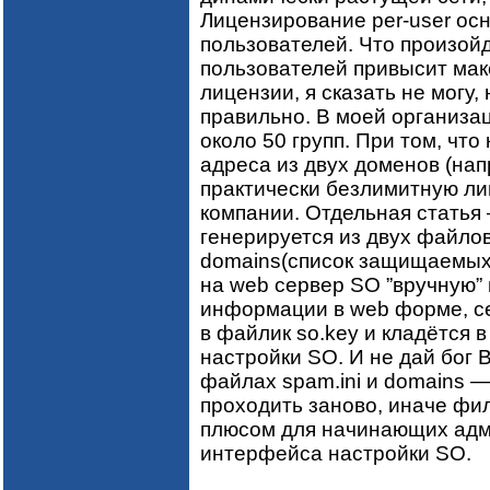
Лицензирование per-user ос
пользователей. Что произойд
пользователей привысит мак
лицензии, я сказать не могу, 
правильно. В моей организац
около 50 групп. При том, чт
адреса из двух доменов (напр
практически безлимитную л
компании. Отдельная статья
генерируется из двух файлов
domains(список защищаемых
на web сервер SO ”вручную”
информации в web форме, се
в файлик so.key и кладётся 
настройки SO. И не дай бог 
файлах spam.ini и domains 
проходить заново, иначе фи
плюсом для начинающих адм
интерфейса настройки SO.