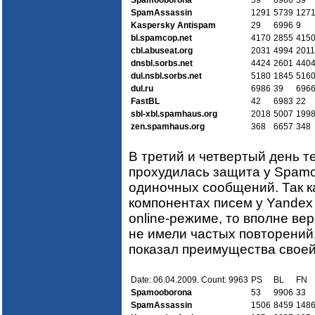
SpamAssassin
1291
5739
127
Kaspersky Antispam
29
6996
9
bl.spamcop.net
4170
2855
415
cbl.abuseat.org
2031
4994
2011
dnsbl.sorbs.net
4424
2601
440
dul.nsbl.sorbs.net
5180
1845
516
dul.ru
6986
39
696
FastBL
42
6983
22
sbl-xbl.spamhaus.org
2018
5007
199
zen.spamhaus.org
368
6657
348
В третий и четвертый день 
прохудилась защита у Spamo
одиночных сообщений. Так к
компонентах писем у Yande
online-режиме, то вполне ве
не имели частых повторений.
показал преимущества свое
Date: 06.04.2009. Count: 9963
PS
BL
FN
Spamooborona
53
9906
33
SpamAssassin
1506
8459
148