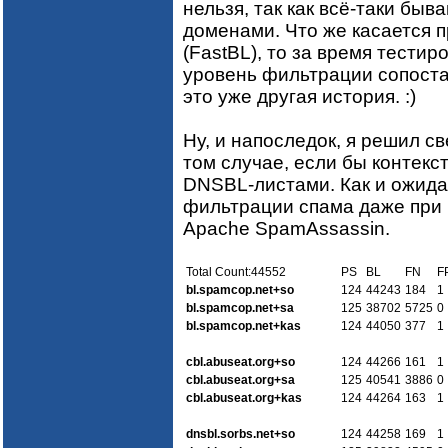
нельзя, так как всё-таки бы
доменами. Что же касается 
(FastBL), то за время тестир
уровень фильтрации сопоста
это уже другая история. :)
Ну, и напоследок, я решил с
том случае, если бы контекс
DNSBL-листами. Как и ожида
фильтрации спама даже при 
Apache SpamAssassin.
Total Count:44552
PS
BL
FN
F
bl.spamcop.net+so
124
44243
184
1
bl.spamcop.net+sa
125
38702
5725
0
bl.spamcop.net+kas
124
44050
377
1
cbl.abuseat.org+so
124
44266
161
1
cbl.abuseat.org+sa
125
40541
3886
0
cbl.abuseat.org+kas
124
44264
163
1
dnsbl.sorbs.net+so
124
44258
169
1