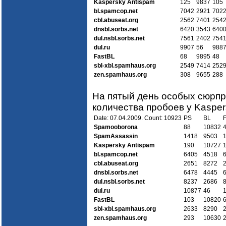
Kaspersky Antispam
125
9837
105
bl.spamcop.net
7042
2921
702
cbl.abuseat.org
2562
7401
254
dnsbl.sorbs.net
6420
3543
640
dul.nsbl.sorbs.net
7561
2402
754
dul.ru
9907
56
988
FastBL
68
9895
48
sbl-xbl.spamhaus.org
2549
7414
252
zen.spamhaus.org
308
9655
288
На пятый день особых сюрпр
количества пробоев у Kasper
Date: 07.04.2009. Count: 10923
PS
BL
Spamooborona
88
10832
SpamAssassin
1418
9503
Kaspersky Antispam
190
10727
bl.spamcop.net
6405
4518
cbl.abuseat.org
2651
8272
dnsbl.sorbs.net
6478
4445
dul.nsbl.sorbs.net
8237
2686
dul.ru
10877
46
FastBL
103
10820
sbl-xbl.spamhaus.org
2633
8290
zen.spamhaus.org
293
10630