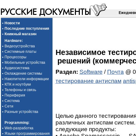
Ежедневн
•
Новости
•
Последние поступления
•
Книжный магазин
Hardware
:
•
Видеоустройства
Независимое тестир
•
Системные платы
•
Процессоры
решений (коммерчес
•
Мобильные устройства
•
Аудиосистема
Раздел:
Software
/
Почта
@ 0
•
Охлаждение системы
•
Накопители информации
тестирование антиспам
anti
•
КПК и ноутбуки
•
Телефоны и связь
•
Периферия
•
Система
•
Сети
•
Разные устройства
Целью данного тестировани
различных антиспам систем.
Programming
:
следующие продукты:
•
Web-разработка
•
Языки программирования
• Apache Spamassassin — S