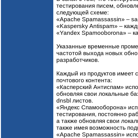
тестирования писем, обновл
следующей схеме:
«Apache Spamassassin» – sa-
«Kaspersky Antispam» – каж
«Yandex Spamooborona» – к
Указанные временные проме
частотой выхода новых обн
разработчиков.
Каждый из продуктов имеет 
почтового контента:
«Касперский Антиспам» испол
обновляя свои локальные ба
dnsbl листов.
«Яндекс Спамооборона» испо
тестирования, постоянно ра
а также обновляя свои лока
также имея возможность под
«Apache Spamassassin» испол