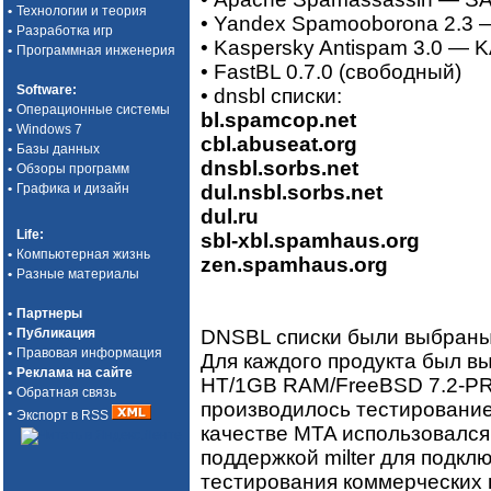
•
Технологии и теория
• Yandex Spamooborona 2.3 
•
Разработка игр
• Kaspersky Antispam 3.0 — 
•
Программная инженерия
• FastBL 0.7.0 (свободный)
Software
:
• dnsbl списки:
•
Операционные системы
bl.spamcop.net
•
Windows 7
cbl.abuseat.org
•
Базы данных
dnsbl.sorbs.net
•
Обзоры программ
dul.nsbl.sorbs.net
•
Графика и дизайн
dul.ru
Life
:
sbl-xbl.spamhaus.org
•
Компьютерная жизнь
zen.spamhaus.org
•
Разные материалы
•
Партнеры
DNSBL списки были выбраны 
•
Публикация
•
Правовая информация
Для каждого продукта был в
•
Реклама на сайте
HT/1GB RAM/FreeBSD 7.2-PR
•
Обратная связь
производилось тестирование
•
Экспорт в RSS
качестве MTA использовался
поддержкой milter для подкл
тестирования коммерческих 