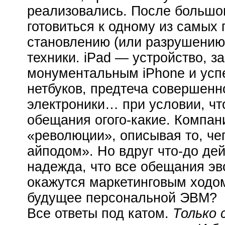
реализовались. После большог
готовиться к одному из самых
становлению (или разрушению)
техники. iPad — устройство, 
монументальным iPhone и усп
нетбуков, предтеча совершенн
электроники… при условии, чт
обещания огого-какие. Компан
«революции», описывая то, че
айподом». Но вдруг что-до де
надежда, что все обещания э
окажутся маркетинговым ходо
будущее персональной ЭВМ?
Все ответы под катом.
Только