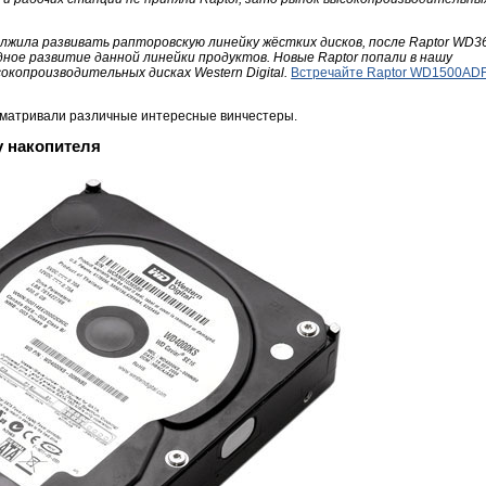
должила развивать рапторовскую линейку жёстких дисков, после Raptor WD3
ное развитие данной линейки продуктов. Новые Raptor попали в нашу
копроизводительных дисках Western Digital.
Встречайте Raptor WD1500AD
ссматривали различные интересные винчестеры.
у накопителя