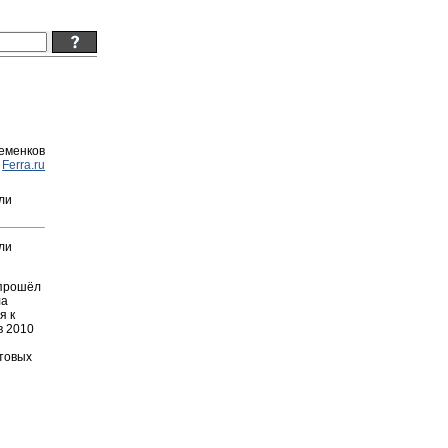
Семенков
:
Ferra.ru
ли
ли
 прошёл
ла
я к
в 2010
итовых