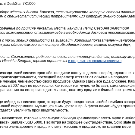
achi DeskStar 7K1000
боре жёстких дисков. Конечно, есть энтузиасты, которые готовы платит
ворим о среднестатистических потребителях, для которых именно объём яв
спечение по причине нехватки места, канули в Лету. Сегодня индустрия
этой возможностью, отказывая себе в необходимом дисковом пространстве
а с точки зрения стоимости за гигабайт. Хорошим показателем «цена/объ
окупка одного ёмкого винчестера обходится дороже, нежели покупка двух,
ресны. Согласитесь, редкого человека не интересуют деньги, поэтому мы
Hitachi и Seagate, трезво оценить их
и поделиться своим мнением с
зводителей винчестеров жёсткие диски шагнули далеко вперёд, однако не вс
е производительности, последний параметр отстаёт от объёма на порядок.
 меньше, чем ёмкостью своих продуктов. Однако здесь всё куда сложнее. Как
ах в 2007 году не произошло. Как говорится, чудес не бывает, сама специфи
раничения на его производительность, поэтому вряд ли в ближайшее время 
де гибридных винчестеров, которые будут представлять собой симбиоз вра
ычной информации: музыка, фильмы, фото и пр. А флеш-память будет храни
удаётся увеличить производительность.
e – накопители, которые используют обычную кремниевую память вкупе с неб
ести SanDisk SSD 5000. Несмотря на хорошее быстродействие, Solid state dr
ели очень дорогие и вряд ли станут массовым продуктом, по крайней мере