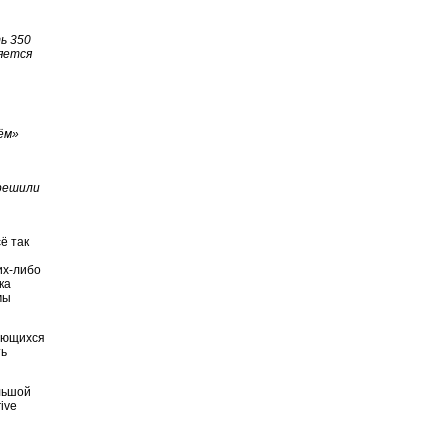
ь 350
ляется
.
ём»
 решили
ё так
их-либо
ка
мы
щающихся
ть
ольшой
ive