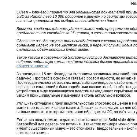
Hit
Объём – ключевой параметр для большинства покупателей при вы
USD за Raptor и его 10 000 оборотов в минуту, но сейчас мы го
главным критерием при выборе нового жёсткого диска.
Времена, когда приходилось удалять какое-либо программное обе
предлагает нам гигабайт за 25 центов, и грех не пользоваться 
Однако не всегда покупка многогигабайтного гиганта оправданн
обладают далеко не все жёсткие диски, и нередки случаи, когда п
суммарный объём которых будет выше.
Такие казусы в современной Storage-индустрии достаточно инте
собрать небольшую компанию ёмких жёстких дисков производства 
общественностью
.
За последние 15 лет благодаря стараниям различных компаний-прои
радужно. Прогресс в основном связан с ростом ёмкости, но никак н
Производительностью жёстких дисков storage-вендоры озабочены не
серьёзных изменений в быстродействии накопителей на жёстких диск
устройства в виде вращающихся пластин накладывает серьёзные ог
увидим принципиальные изменения в столь актуальном вопросе.
Улучшить ситуацию с производительностью способно решение в ви
магнитных пластин и флеш-памяти. Пластины используются для об
важные данные, к которым постоянно обращается ОС, за счёт чего 
Есть и так называемые твердотельные накопители. Solid state driv
батарейкой для резервного питания. В качестве примера можно прив
имеют существенный минус – это стоимость. Твердотельные накопит
некоторое время.