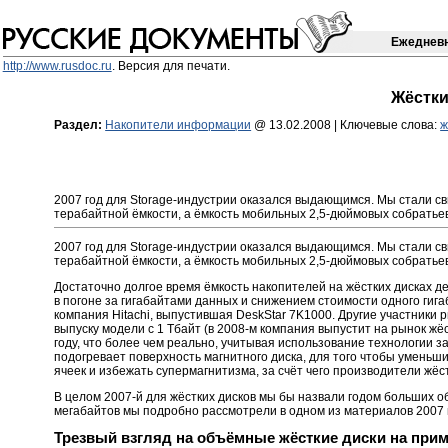
Ежедневн
http://www.rusdoc.ru
. Версия для печати.
Жёстки
Раздел:
Накопители информации
@ 13.02.2008 |
Ключевые слова:
ж
2007 год для Storage-индустрии оказался выдающимся. Мы стали св
терабайтной ёмкости, а ёмкость мобильных 2,5-дюймовых собратьев
2007 год для Storage-индустрии оказался выдающимся. Мы стали св
терабайтной ёмкости, а ёмкость мобильных 2,5-дюймовых собратьев
Достаточно долгое время ёмкость накопителей на жёстких дисках д
в погоне за гигабайтами данных и снижением стоимости одного гиг
компания Hitachi, выпустившая DeskStar 7K1000. Другие участники 
выпуску модели с 1 Тбайт (в 2008-м компания выпустит на рынок жёс
году, что более чем реально, учитывая использование технологии з
подогревает поверхность магнитного диска, для того чтобы уменьш
ячеек и избежать супермагнитизма, за счёт чего производители жёс
В целом 2007-й для жёстких дисков мы бы назвали годом больших о
мегабайтов мы подробно рассмотрели в одном из материалов 2007 
Трезвый взгляд на объёмные жёсткие диски на приме