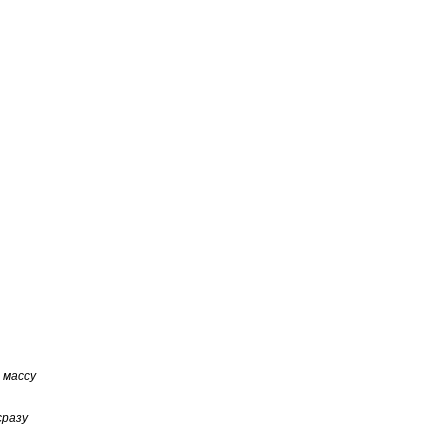
 массу
сразу