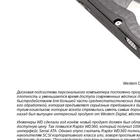
Western 
Дисковая подсистема персонального компьютера постоянно прог
плотность и уменьшается время доступа современных жёстких 
быстродействием для большей части среднестатистических дом
его обработкой, которая предъявляет серьёзные требования к б
тугим кошельком, которые всегда стремились иметь самые доро
назад был выпущен интересный продукт от Western Digital, жёстк
Инженеры WD сделали ход конём: новый продукт должен был облад
доступную цену. Так появился Raptor WD360, который получил 1
интерфейс Serial ATA. Однако глупо считать Raptor WD360 полно
накопителям SCSI корпоративного класса или, говоря простым я
жёсткими дисками. Производители серьёзных серверных решений 