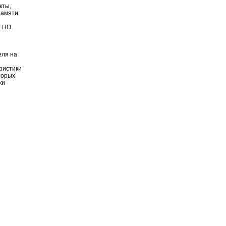
кты,
памяти
и ПО.
еля на
ристики
оторых
ки