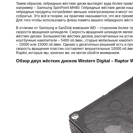
Таким образом, гибридные жёсткие диски выглядят куда более при
например – Samsung SpinPoint MH80. Гибридные жёсткие диски на
гибридные продукты потребляют меньше электроэнергии и могут по
собратья. Это всё в теории, на практике оказывается, что все пре
Для того чтобы использовать флеш-память вашего гибридного жёстк
В отличие от Samsung и SanDisk компания WD – сторонник более т
скорости вращения шпинделя. Скорость вращения шпинделя являе
жёстких дисках. Большинство жёстких дисков, рассчитанных на уста
ноутбучные накопители – 5400 об./мин., старые мобильные накопи
– 10000 или 15000 об./мин. Однако у десктопных решений есть и при
скорость вращения пластин составляет внушительные 10000 об./мин.
Raptor, которые мы, конечно же, не могли обойти вниманием.
Обзор двух жёстких дисков Western Digital – Rapto