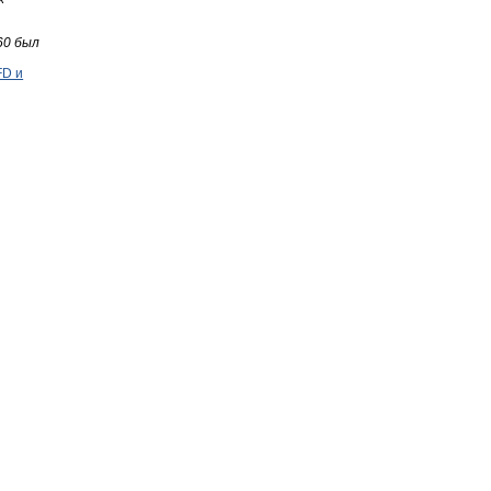
60 был
FD и