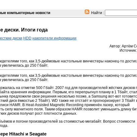
ые компьютерные новости
Найти :
е диски. Итоги года
есткие диски
HDD
накопители информации
Автор: Артём 
Источник
идетелями того, как 3,5-дюймовые настольные винчестеры наконец-то достиг
 увеличилась до 250 Гбайт.
идетелями того, как 3,5-дюймовые настольные винчестеры наконец-то достиг
 увеличилась до 250 Гбайт.
ержалась на отметке 500 Гбайт. 2007 год для производителей жёстких дисков
абайта хранения информации. Первым, кто перепрыгнул планку в 1 Тбайт, ста
рынка предложили свои решения несколько позже, а Samsung вот-вот готовитс
ткий диск ёмкостью 2 Тбайт). WD также не отстаёт и прогноризирует 3 Тбайт 
аписи HAMR. В Heat-Assisted Magnetic Recording применён лазер, который
ить силу магнитного поля. Таким образом HAMR позволит уменьшить длину б
тких дисков получат рост плотности данных.
бъёмов и погони производителей за стоимостью мегабайт. Вопрос стоимости
года.
ре Hitachi и Seagate