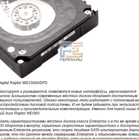
Digital Raptor WD1500ADFD
рессирует и развивается, появляются новые интерфейсы, увеличивается
дисков. Большинство современных жёстких дисков обладают достаточным
ашних пользователей. Однако некоторые люди работают с потоковым ви
ыстродействию дисковой подсистемы. И не будем забывать про энтузиаст
гостоящие и производительные комплектующие. Именно для такой ниши д
ий диск Raptor WD360.
ать характеристиками жёстких дисков класса Enterprise и в то же время 
0000 оборотов в минуту, серьёзные скоростные характеристики и доступны
ценным Enterprise-решением, это скорее дешёвая SATA-альтернатива доро
зыком, что-то среднее между серверными Enterprise и обыкновенными дом
и рабочих станций не приняли Raptor, зато рынок высокопроизводительны