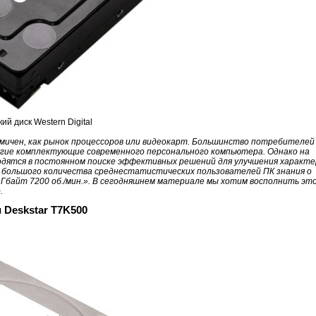
ий диск Western Digital
намичен, как рынок процессоров или видеокарт. Большинство потребителей
угие комплектующие современного персонального компьютера. Однако на
ходятся в постоянном поиске эффективных решений для улучшения характ
у большого количества среднестатистических пользователей ПК знания о
0 Гбайт 7200 об./мин.». В сегодняшнем материале мы хотим восполнить эт
.
и Deskstar T7K500