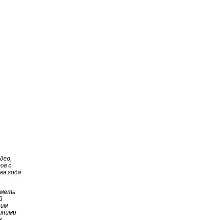
део,
ов с
ва года
иметь
й
гим
ашними
х