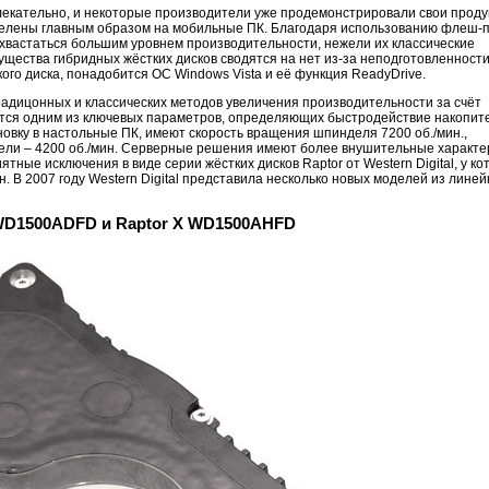
влекательно, и некоторые производители уже продемонстрировали свои проду
целены главным образом на мобильные ПК. Благодаря использованию флеш-
хвастаться большим уровнем производительности, нежели их классические
имущества гибридных жёстких дисков сводятся на нет из-за неподготовленност
ого диска, понадобится ОС Windows Vista и её функция ReadyDrive.
радицонных и классических методов увеличения производительности за счёт
тся одним из ключевых параметров, определяющих быстродействие накопит
новку в настольные ПК, имеют скорость вращения шпинделя 7200 об./мин.,
тели – 4200 об./мин. Серверные решения имеют более внушительные характе
ятные исключения в виде серии жёстких дисков Raptor от Western Digital, у к
 В 2007 году Western Digital представила несколько новых моделей из линей
r WD1500ADFD и Raptor X WD1500AHFD