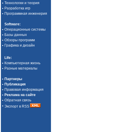
•
Технологии и теория
•
Разработка игр
•
Программная инженерия
Software
:
•
Операционные системы
•
Базы данных
•
Обзоры программ
•
Графика и дизайн
Life
:
•
Компьютерная жизнь
•
Разные материалы
•
Партнеры
•
Публикация
•
Правовая информация
•
Реклама на сайте
•
Обратная связь
•
Экспорт в RSS