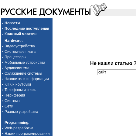
•
Новости
•
Последние поступления
•
Книжный магазин
Hardware
:
•
Видеоустройства
•
Системные платы
•
Процессоры
•
Мобильные устройства
Не нашли статью 
•
Аудиосистема
•
Охлаждение системы
•
Накопители информации
•
КПК и ноутбуки
•
Телефоны и связь
•
Периферия
•
Система
•
Сети
•
Разные устройства
Programming
:
•
Web-разработка
•
Языки программирования