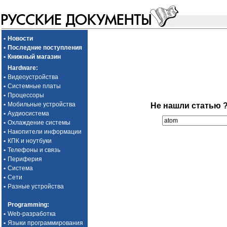
•
Новости
•
Последние поступления
•
Книжный магазин
Hardware
:
•
Видеоустройства
•
Системные платы
•
Процессоры
•
Мобильные устройства
Не нашли статью 
•
Аудиосистема
•
Охлаждение системы
•
Накопители информации
•
КПК и ноутбуки
•
Телефоны и связь
•
Периферия
•
Система
•
Сети
•
Разные устройства
Programming
:
•
Web-разработка
•
Языки программирования