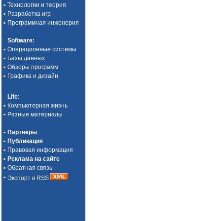
•
Технологии и теория
•
Разработка игр
•
Программная инженерия
Software
:
•
Операционные системы
•
Базы данных
•
Обзоры программ
•
Графика и дизайн
Life
:
•
Компьютерная жизнь
•
Разные материалы
•
Партнеры
•
Публикация
•
Правовая информация
•
Реклама на сайте
•
Обратная связь
•
Экспорт в RSS