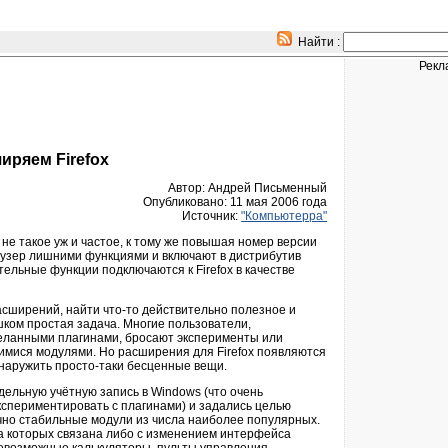
Найти :
Рекл
иряем Firefox
Автор: Андрей Письменный
Опубликовано: 11 мая 2006 года
Источник:
"Компьютерра"
е не такое уж и частое, к тому же повышая номер версии
аузер лишними функциями и включают в дистрибутив
льные функции подключаются к Firefox в качестве
асширений, найти что-то действительно полезное и
ком простая задача. Многие пользователи,
еланными плагинами, бросают эксперименты или
мися модулями. Но расширения для Firefox появляются
бнаружить просто-таки бесценные вещи.
дельную учётную запись в Windows (что очень
спериментировать с плагинами) и задались целью
чно стабильные модули из числа наиболее популярных.
а которых связана либо с изменением интерфейса