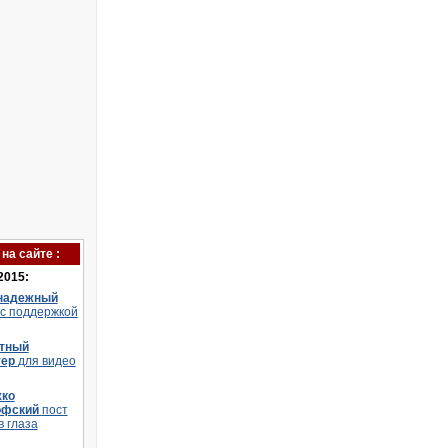
на сайте :
2015:
надежный
 с поддержкой
тный
тер
для видео
ко
офский
пост
в глаза