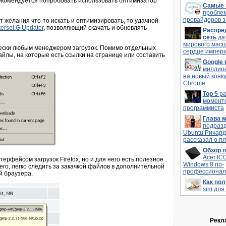
 рекомендуется попробовать использовать оптимизатор
Самые 
пробле
провайдеров з
т желания что-то искать и оптимизировать, то удачной
terset.G Updater
, позволяющий скачать и обновлять
Распре
сеть
да
мирового мас
ически любым менеджером загрузок. Помимо отдельных
сердце импери
айлы, на которые есть ссылки на странице или составить
Google
миллио
на новый конк
Chrome
Top 5
р
моменто
программиста
Глава 
подраз
Ubuntu Ричард
рассказал о п
Обзор 
Acer IC
рфейсом загрузок Firefox, но и для него есть полезное
Windows 8 по-
 его, легко следить за закачкой файлов в дополнительной
профессионал
й браузера.
Как по
sim для
Рекл