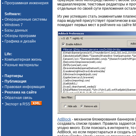
браузера либо непосредственно с вебом. В
•
Программная инженерия
медаиаплеером, текстовые редакторы и проч
отдельные по своей сути приложения остали
Software
:
Из уже успевших стать знаменитыми плагино
•
Операционные системы
пара модулей присутствует практически в ка
•
Windows 7
покидает первых мест в рейтинге на сайте Mo
•
Базы данных
•
Обзоры программ
•
Графика и дизайн
Life
:
•
Компьютерная жизнь
•
Разные материалы
•
Партнеры
•
Публикация
•
Правовая информация
•
Реклама на сайте
•
Обратная связь
•
Экспорт в RSS
AdBlock
- механизм блокирования баннеров (к
создавать списки правил. Правила задаются
угодно много. Если поискать в интернете, т
AdBlock, но если перестараться и создать 