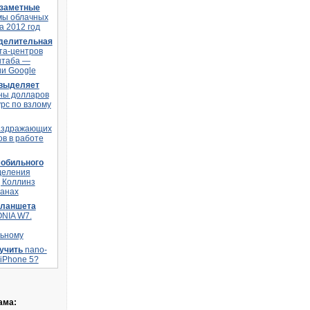
заметные
мы облачных
а 2012 год
делительная
та-центров
штаба —
и Google
 выделяет
ны долларов
урс по взлому
аздражающих
в в работе
мобильного
деления
 Коллинз
ланах
планшета
ONIA W7.
ьному
лучить
nano-
 iPhone 5?
ама: