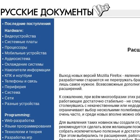
•
Последние поступления
Hardware
:
•
Видеоустройства
•
Системные платы
•
Процессоры
Расш
•
Мобильные устройства
•
Аудиосистема
•
Охлаждение системы
•
Накопители информации
•
КПК и ноутбуки
Выход новых версий Mozilla Firefox - явлени
разработчики стараются не перегружать бр
•
Телефоны и связь
лишь самое нужное. Всевозможные дополните
•
Периферия
расширений.
•
Система
К сожалению, при всём многообразии этих р
•
Сети
работающее достаточно стабильно - не слиш
•
Разные устройства
столкнувшись с некачественными или недод
ограничивают выбор несколькими полюбивши
очень часто, и среди новых вполне можно о
Programming
:
•
Web-разработка
Для выявления таких новинок мы создали от
•
Языки программирования
рекомендуется сделать всем желающим поэк
собрать исключительно полезные и достато
•
Технологии и теория
При этом выбирались те расширения, работ
•
Разработка игр