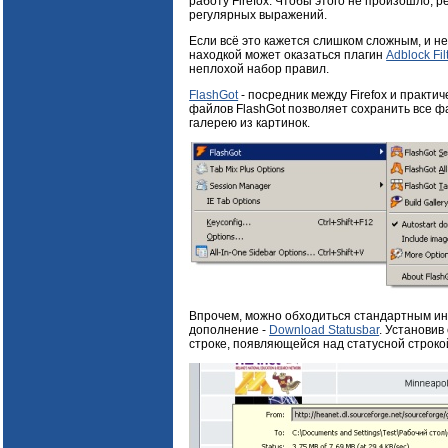
работу Firefox. Чтобы этого не произошло,
регулярных выражений.
Если всё это кажется слишком сложным, и не
находкой может оказаться плагин
Adblock Fil
неплохой набор правил.
FlashGot
- посредник между Firefox и практ
файлов FlashGot позволяет сохранить все ф
галерею из картинок.
Впрочем, можно обходиться стандартным инте
дополнение -
Download Statusbar
. Установив
строке, появляющейся над статусной строко