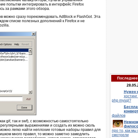
севозможные калькуляторы, пульты управления
ие попытки интегрировать в интерфейс Firefox
сь за рамками этого обзора.
в можно сразу порекомендовать AdBlock и FlashGot. Эта
ждом списке полезных дополнений к Firefox и не
zilla.
Последнее 
28.05.
Нужен 
хостинг
php mysql?
Беспла
конвер
файлов
ак gif, так и swf), с возможностью самостоятельно
Немнож
 регулярными выражениями и создать их можно сколь
филос
о можно легко найти неплохие готовые наборы правил для
про то, как мы 
слишком много правил, то можно заметно замедлить
смотрели