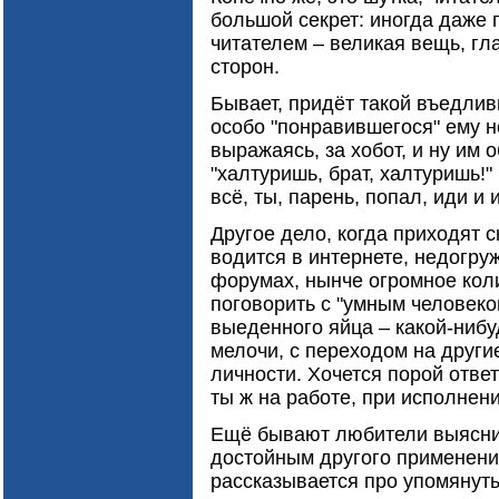
большой секрет: иногда даже 
читателем – великая вещь, гл
сторон.
Бывает, придёт такой въедлив
особо "понравившегося" ему н
выражаясь, за хобот, и ну им 
"халтуришь, брат, халтуришь!
всё, ты, парень, попал, иди и
Другое дело, когда приходят 
водится в интернете, недогру
форумах, нынче огромное коли
поговорить с "умным человеком
выеденного яйца – какой-нибу
мелочи, с переходом на другие
личности. Хочется порой ответи
ты ж на работе, при исполне
Ещё бывают любители выяснит
достойным другого применения
рассказывается про упомянут