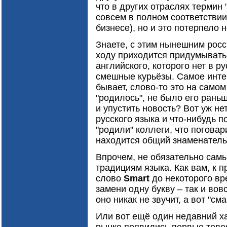
что в других отраслях термин 
совсем в полном соответствии 
бизнесе), но и это потерпело н
Знаете, с этим нынешним росс
ходу приходится придумывать 
английского, которого нет в р
смешные курьёзы. Самое инте
бывает, слово-то это на самом
"родилось", не было его рань
и упустить новость? Вот уж н
русского языка и что-нибудь п
"родили" коллеги, что поговар
находится общий знаменатель
Впрочем, не обязательно сам
традициям языка. Как вам, к п
слово
Smart
до некоторого вр
замени одну букву – так и вов
оно никак не звучит, а вот "с
Или вот ещё один недавний ха