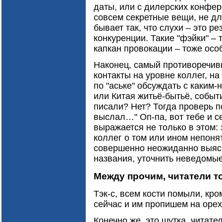
даты, или с дилерских конфер
совсем секретные вещи, не дл
бывает так, что слухи – это р
конкуренции. Такие "фэйки" – 
капкан провокации – тоже осо
Наконец, самый противоречив
контакты на уровне коллег, на
по "аське" обсуждать с каким
или Китая житьё-бытьё, событи
писали? Нет? Тогда проверь п
выслал…" Оп-па, вот тебе и с
выражается не только в этом:
коллег о том или ином непоня
совершенно неожиданно выясн
названия, уточнить неведомы
Между прочим, читатели 
Тэк-с, всем кости помыли, кро
сейчас и им пропишем на оре
Конечно же, это шутка, читат