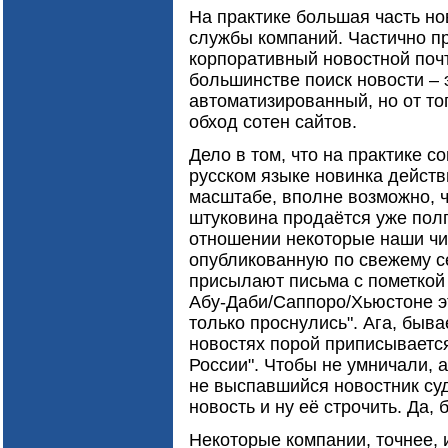
На практике большая часть нов
службы компаний. Частично п
корпоративный новостной поч
большинстве поиск новости – 
автоматизированный, но от т
обход сотен сайтов.
Дело в том, что на практике с
русском языке новинка действ
масштабе, вполне возможно, ч
штуковина продаётся уже полг
отношении некоторые наши чит
опубликованную по свежему с
присылают письма с пометкой 
Абу-Даби/Саппоро/Хьюстоне эт
только проснулись". Ага, быва
новостях порой приписывается
России". Чтобы не умничали, а
не выспавшийся новостник с
новость и ну её строчить. Да, 
Некоторые компании, точнее, 