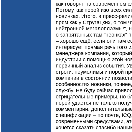
как говорят на современном с
Потому как порой изо всех си
новинках. Итого, в пресс-рел
прям как у Стругацких, о том 
нейтронной мегалоплазмы!", н
о запрятанных там "неонках" 
– хорошо ещё, если они там ес
интересует прямая речь того 
менеджера компании, который
индустрии с помощью этой но
первичный анализ события. Ув
строги, неумолимы и порой пр
компании в состоянии позволи
особенностях новинки, точнее,
службу. Не буду сейчас прив
отрицательные примеры, но б
порой удаётся не только получ
комментарии, дополнительные
спецификации – по почте, IC
современными средствами, это
хочется сказать спасибо наши