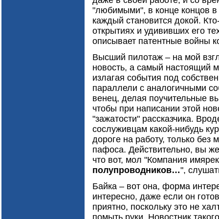
даже в своей работе, и со вр
"любимыми", в конце концов в
каждый становится докой. Кто
открытиях и удививших его те
описывает патентные войны 
Высший пилотаж – на мой взгл
новость, а самый настоящий м
излагая события под собствен
параллели с аналогичными соб
венец, делая поучительные вы
чтобы при написании этой нов
"зажатости" рассказчика. Врод
сослуживцам какой-нибудь ку
дороге на работу, только без м
пафоса. Действительно, вы же
что вот, мол "Компания имяре
полупроводников…
", слушат
Байка – вот она, форма интер
интересно, даже если он гото
приятно, поскольку это не хал
помыть руки. Новостник таког