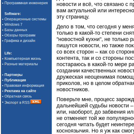
•
Программная инженерия
новости и всё, что связано с 
вам актуальной или интересно
Software
:
эту страницу.
•
Операционные системы
•
Windows 7
Дело в том, что сегодня у мен
•
Базы данных
только в какой-то степени сня
•
Обзоры программ
"новостной кухни", не только 
•
Графика и дизайн
пишутся новости, но также по
со всех сторон – как со сторо
Life
:
контента, так и со стороны по
•
Компьютерная жизнь
постараюсь в какой-то мере р
•
Разные материалы
создании качественных новост
•
Партнеры
дружеская неоценимая помощь
•
Публикация
приколов, но в целом обратна
•
Правовая информация
новостников.
•
Реклама на сайте
•
Обратная связь
Поверьте мне, процесс зарожд
•
Экспорт в RSS
дальнейшей судьбы новости –
или, наоборот, до забвения и
не отменяет той же популярно
сегодня читать будет неинтере
косноязычия. Но я уж как смог