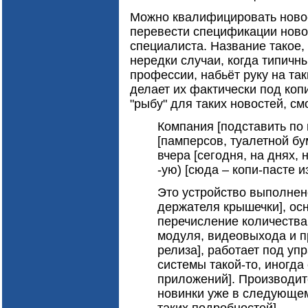
Можно квалифицировать новос
перевести спецификации ново
специалиста. Название такое, 
нередки случаи, когда типичн
профессии, набьёт руку на т
делает их фактически под коп
"рыбу" для таких новостей, см
Компания [подставить по 
[памперсов, туалетной бу
вчера [сегодня, на днях,
-ую) [сюда – копи-пасте и
Это устройство выполнено
держателя крышечки], осн
перечисление количества
модуля, видеовыхода и п
релиза], работает под у
системы такой-то, иногда
приложений]. Производит
новинки уже в следующем 