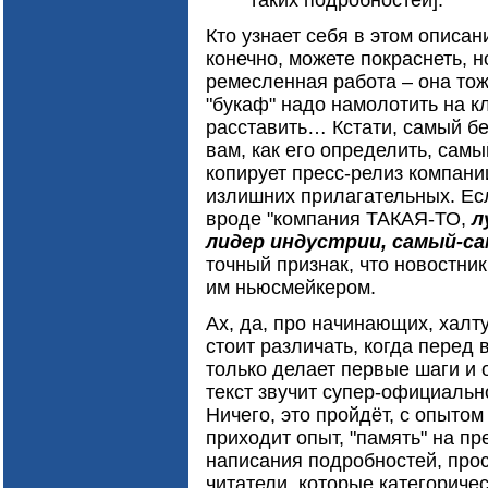
таких подробностей].
Кто узнает себя в этом описан
конечно, можете покраснеть, н
ремесленная работа – она тоже
"букаф" надо намолотить на к
расставить… Кстати, самый бе
вам, как его определить, сам
копирует пресс-релиз компани
излишних прилагательных. Ес
вроде "компания ТАКАЯ-ТО,
л
лидер индустрии, самый-са
точный признак, что новостни
им ньюсмейкером.
Ах, да, про начинающих, халт
стоит различать, когда перед 
только делает первые шаги и о
текст звучит супер-официальн
Ничего, это пройдёт, с опытом
приходит опыт, "память" на 
написания подробностей, прос
читатели, которые категориче