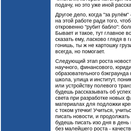
подачу, но это уже иной расска
Другое дело, когда "за рулём"
на этой работе ради того, чтоб
откровенно "рубит бабло": бо
Бывает и такое, тут главное 
сказать ему, ласково глядя в г
гонишь, ты ж не картошку гру
всегда, но помогает.
Следующий этап роста новостн
научного, финансового, юриди
образовательного бэкграунда 
школа, улица и институт, пон
или устройству полевого транз
будешь рассказывать об успе
света при разработке новых 
материалах для подложки кре
с током утечки! Учиться, учить
писать новости, и продолжать 
будешь писать изо дня в день
без малейшего роста - качест