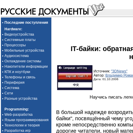
•
Последние поступления
Hardware
:
•
Видеоустройства
•
Системные платы
•
Процессоры
IT-байки: обратн
•
Мобильные устройства
•
Аудиосистема
•
Охлаждение системы
•
Накопители информации
Источник:
"3DNews"
•
КПК и ноутбуки
Автор:
Владимир Рома
•
Телефоны и связь
Дата: 01.10.2006
•
Периферия
•
Система
•
Сети
Научись писать легко
•
Разные устройства
Programming
:
В большой надежде возродить
•
Web-разработка
байки", посвящённый чему уго
•
Языки программирования
кроме непосредственно компью
•
Технологии и теория
дорогие читатели, новый матер
•
Разработка игр