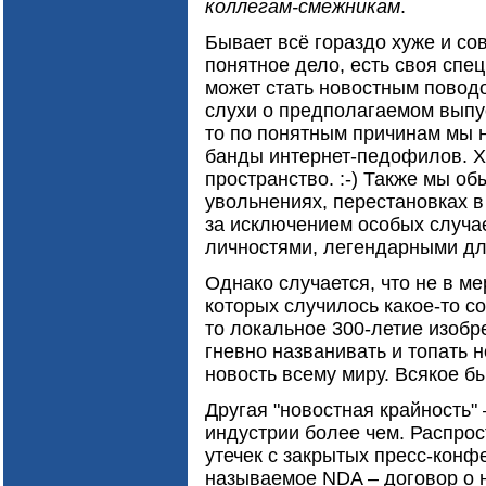
коллегам-смежникам
.
Бывает всё гораздо хуже и сов
понятное дело, есть своя спец
может стать новостным повод
слухи о предполагаемом выпус
то по понятным причинам мы 
банды интернет-педофилов. Хо
пространство. :-) Также мы о
увольнениях, перестановках в
за исключением особых случа
личностями, легендарными дл
Однако случается, что не в м
которых случилось какое-то с
то локальное 300-летие изобр
гневно названивать и топать 
новость всему миру. Всякое 
Другая "новостная крайность" –
индустрии более чем. Распрос
утечек с закрытых пресс-конф
называемое NDA – договор о 