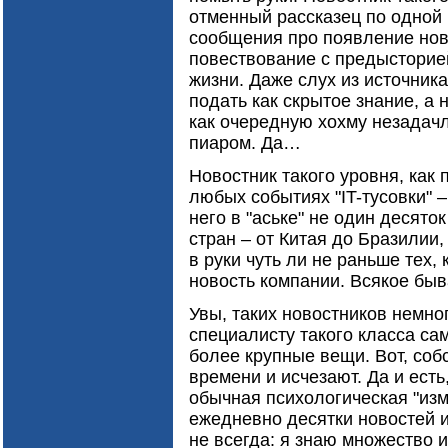
отменный рассказец по одной
сообщения про появление нов
повествование с предысторие
жизни. Даже слух из источник
подать как скрытое знание, а 
как очередную хохму незадач
пиаром. Да…
Новостник такого уровня, как 
любых событиях "IT-тусовки" –
него в "аське" не один десято
стран – от Китая до Бразилии
в руки чуть ли не раньше тех
новость компании. Всякое бы
Увы, таких новостников немно
специалисту такого класса са
более крупные вещи. Вот, собс
времени и исчезают. Да и есть,
обычная психологическая "измо
ежедневно десятки новостей 
не всегда: я знаю множество 