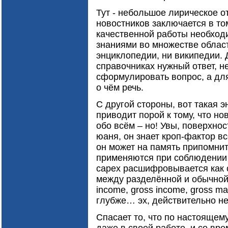
Тут - небольшое лирическое 
новостников заключается в то
качественной работы необход
знаниями во множестве област
энциклопедии, ни википедии. 
справочниках нужный ответ, 
сформулировать вопрос, а для
о чём речь.
С другой стороны, вот такая 
приводит порой к тому, что но
обо всём – но! Увы, поверхнос
юаня, он знает кроп-фактор в
он может на память припомнит
применяются при соблюдении н
capex расшифровывается как ca
между разделённой и обычной 
income, gross income, gross ma
глубже… эх, действительно не
Спасает то, что по настояще