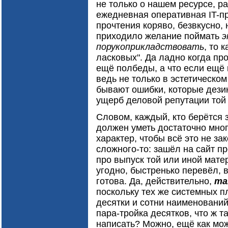
не только о нашем ресурсе, ра
ежедневная оперативная IT-пр
прочтения коряво, безвкусно,
приходило желание поймать
э
порукоприкладствовать
, то 
ласковых". Да ладно когда пр
ещё полбеды, а что если ещё
ведь не только в эстетическом
бывают ошибки, которые дезин
ущерб деловой репутации той
Словом, каждый, кто берётся 
должен уметь достаточно мног
характер, чтобы всё это не за
сложного-то: зашёл на сайт п
про выпуск той или иной мате
угодно, быстренько перевёл, в
готова. Да, действительно,
та
поскольку тех же системных п
десятки и сотни наименований
пара-тройка десятков, что ж т
написать? Можно, ещё как мож