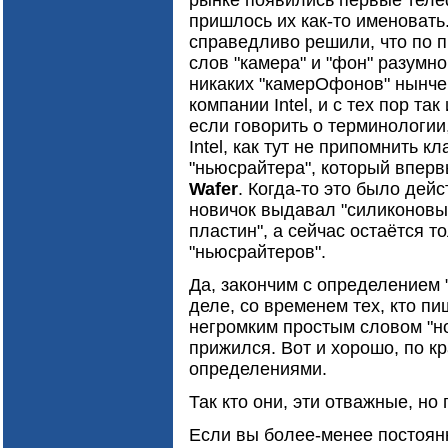
рынке появились первые теле
пришлось их как-то именовать
справедливо решили, что по 
слов "камера" и "фон" разумно 
никаких "камерОфонов" нынче
компании Intel, и с тех пор та
если говорить о терминологии
Intel, как тут не припомнить 
"ньюсрайтера", который впер
Wafer
. Когда-то это было дей
новичок выдавал "силиконовы
пластин", а сейчас остаётся то
"ньюсрайтеров".
Да, закончим с определением 
деле, со временем тех, кто пи
негромким простым словом "но
прижился. Вот и хорошо, по к
определениями.
Так кто они, эти отважные, н
Если вы более-менее постоянн