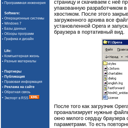
страницу и скачиваем с неё п
•
Программная инженерия
упакованную разработчиком в 
Software
:
хвостиком. После этого закры
•
Операционные системы
загруженного архива все файл
•
Windows 7
установленной Opera и запуск
•
Базы данных
браузера в портативный вид.
•
Обзоры программ
•
Графика и дизайн
Life
:
•
Компьютерная жизнь
•
Разные материалы
•
Партнеры
•
Публикация
•
Правовая информация
•
Реклама на сайте
•
Обратная связь
•
Экспорт в RSS
После того как загрузчик Oper
проанализирует нужные файлы
окно милого сердцу браузера
параметрами. То есть повторн