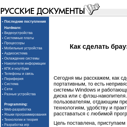
•
Последние поступления
Hardware
:
•
Видеоустройства
•
Системные платы
•
Процессоры
Как сделать бра
•
Мобильные устройства
•
Аудиосистема
•
Охлаждение системы
•
Накопители информации
•
КПК и ноутбуки
•
Телефоны и связь
Сегодня мы расскажем, как сд
•
Периферия
портативным, то есть неприв
•
Система
•
Сети
системы Windows и работающи
•
Разные устройства
диска или с флэш-накопителя
пользователям, отдающим пр
Programming
:
технологиям, удобству и практ
•
Web-разработка
расставаться с любимой прогр
•
Языки программирования
•
Технологии и теория
Цель поставлена, приступаем 
•
Разработка игр