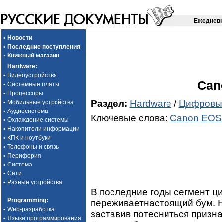
Ежедневн
•
Новости
•
Последние поступления
•
Книжный магазин
Hardware
:
•
Видеоустройства
Can
•
Системные платы
•
Процессоры
Раздел:
Hardware
/
Цифровые
•
Мобильные устройства
•
Аудиосистема
Ключевые слова:
Canon EOS
•
Охлаждение системы
•
Накопители информации
•
КПК и ноутбуки
•
Телефоны и связь
•
Периферия
•
Система
•
Сети
•
Разные устройства
В последние годы сегмент 
Programming
:
переживаетнастоящий бум. Н
•
Web-разработка
заставив потесниться призна
•
Языки программирования