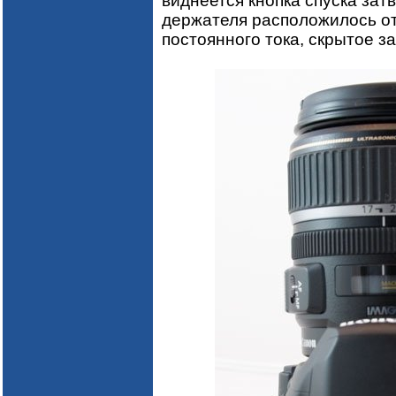
виднеется кнопка спуска затв
держателя расположилось от
постоянного тока, скрытое з