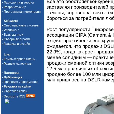
Все это обостряет конкурен
•
Технологии и теория
заставляя производителей п
•
Разработка игр
камеры, соревноваться в тех
•
Программная инженерия
бороться за потребителя л
Software
:
•
Операционные системы
Рост популярности "цифрозе
•
Windows 7
ассоциации CIPA (Camera & Im
•
Базы данных
•
Обзоры программ
входят практически все круп
•
Графика и дизайн
ожидается, что продажи DSLR
22,3%, тогда как рост прода
Life
:
менее солидным — практичес
•
Компьютерная жизнь
продажи сменной оптики воз
•
Разные материалы
12,5 млн различных объектив
•
Партнеры
продано более 100 млн цифр
•
Публикация
млн пришлось на DSLR-каме
•
Правовая информация
•
Реклама на сайте
•
Обратная связь
•
Экспорт в RSS