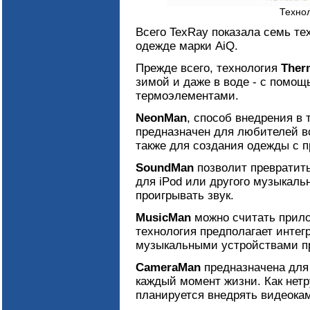
Технол
Всего TexRay показала семь те
одежде марки AiQ.
Прежде всего, технология
Ther
зимой и даже в воде - с помощ
термоэлементами.
NeonMan
, способ внедрения в
предназначен для любителей вс
также для создания одежды с 
SoundMan
позволит превратить
для iPod или другого музыкальн
проигрывать звук.
MusicMan
можно считать прило
технология предполагает инте
музыкальными устройствами пр
CameraMan
предназначена для
каждый момент жизни. Как нетр
планируется внедрять видеокам