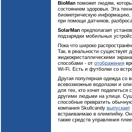
BioMan
поможет людям, которы
состоянием здоровья. Эта техн
биометрическую информацию, т
при помощи датчиков, разброс
SolarMan
предполагает установ
подзарядки мобильных устройст
Пока что широко распространё
Так, в реальности существует 
жидкокристаллическими экран
способами - от
отображения
вр
Wi-Fi. Есть и футболки со вст
Другая популярная одежда со в
всевозможные водолазки и оли
для тех, кто хочет поделиться
другими людьми на улице. Су
способные превратить обычную
компания Skullcandy
выпускает
встраиваимаю в олимпийку. Она
также средств управления плее