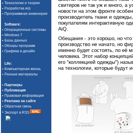
•
Технологии и теория
свитеров не так уж и много, а у
•
Разработка игр
новости на этом фронте особен
•
Программная инженерия
производитель ткани и одежды,
покупателям интерактивную од
Software
:
AiQ.
•
Операционные системы
•
Windows 7
Обещания - это хорошо, но что
•
Базы данных
производство не начато, но фи
•
Обзоры программ
именно будет состоять, по её 
•
Графика и дизайн
человека. Этот набор концепци
его "коллекцией одежды") назы
Life
:
на технологии, которые будут 
•
Компьютерная жизнь
•
Разные материалы
•
Партнеры
•
Публикация
•
Правовая информация
•
Реклама на сайте
•
Обратная связь
•
Экспорт в RSS