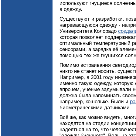
используют гнущиеся солнечны
в одежду.
Существуют и разработки, поз
нагревающуюся одежду - напри
Университета Колорадо
создал
которая позволяет поддерживат
оптимальный температурный р
сенсорами, а зарядка её элеме
помощью тех же гнущихся солн
Помимо встраивания светодиод
никто не станет носить, сущес
Например, в 2001 году инжене
именно такую одежду, которую с
впрочем, учёные задумывали н
должна была напоминать своем
например, кошельке. Были и
ра
биометрическими датчиками.
Всё же, как можно видеть, мног
находятся на стадии концепции
надеяться на то, что человече
"одежду будущего". Ведь на эт