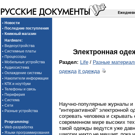
Ежедневн
•
Новости
•
Последние поступления
•
Книжный магазин
Hardware
:
•
Видеоустройства
Электронная одеж
•
Системные платы
•
Процессоры
Раздел:
Life
/
Разные материа
•
Мобильные устройства
•
Аудиосистема
одежда
it одежда
•
Охлаждение системы
•
Накопители информации
•
КПК и ноутбуки
•
Телефоны и связь
•
Периферия
•
Система
Научно-популярные журналы и 
•
Сети
"интерактивной" электронной од
•
Разные устройства
согревать человека и скрывать е
современном мире высоких тех
Programming
:
•
Web-разработка
такой одежды ведутся уже давн
•
Языки программирования
шмотки никто не мешает, пока 