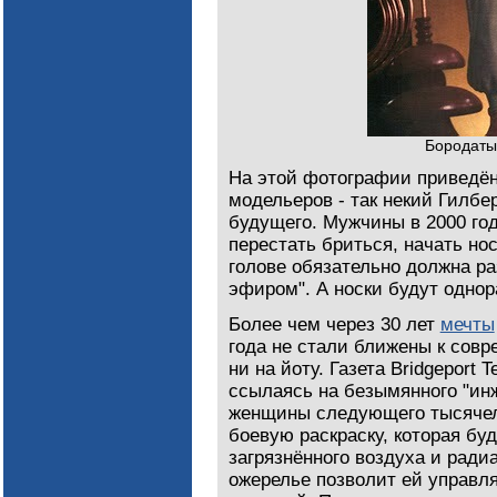
Бородаты
На этой фотографии приведё
модельеров - так некий Гилбе
будущего. Мужчины в 2000 год
перестать бриться, начать но
голове обязательно должна р
эфиром". А носки будут одно
Более чем через 30 лет
мечты
года не стали ближены к сов
ни на йоту. Газета Bridgeport 
ссылаясь на безымянного "инж
женщины следующего тысячел
боевую раскраску, которая бу
загрязнённого воздуха и рад
ожерелье позволит ей управл