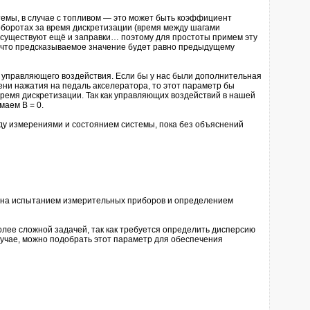
мы, в случае с топливом — это может быть коэффициент
боротах за время дискретизации (время между шагами
 существуют ещё и заправки… поэтому для простоты примем эту
, что предсказываемое значение будет равно предыдущему
правляющего воздействия. Если бы у нас были дополнительная
ни нажатия на педаль акселератора, то этот параметр бы
время дискретизации. Так как управляющих воздействий в нашей
маем B = 0.
 измерениями и состоянием системы, пока без объяснений
на испытанием измерительных приборов и определением
ее сложной задачей, так как требуется определить дисперсию
случае, можно подобрать этот параметр для обеспечения