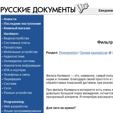
Ежедневн
•
Новости
•
Последние поступления
•
Книжный магазин
Hardware
:
•
Видеоустройства
Фильтр
•
Системные платы
•
Процессоры
•
Мобильные устройства
Раздел:
Programming
/
Теория разработки
@ 2
•
Аудиосистема
•
Охлаждение системы
•
Накопители информации
•
КПК и ноутбуки
•
Телефоны и связь
Фильтр Калмана — это, наверное, самый поп
науки и техники. Благодаря своей простоте и
•
Периферия
обработчиках показаний датчиков, при реализ
•
Система
•
Сети
Про фильтр Калмана в интернете есть очень мн
•
Разные устройства
довольно большой порог вхождения, остается 
прозрачный алгоритм. Я попробую рассказат
Programming
:
•
Web-разработка
Для чего он нужен?
•
Языки программирования