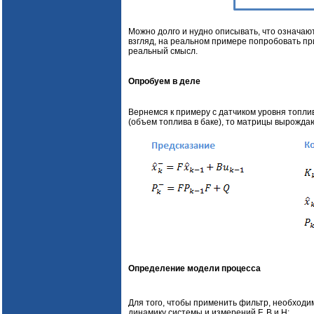
Можно долго и нудно описывать, что означаю
взгляд, на реальном примере попробовать п
реальный смысл.
Опробуем в деле
Вернемся к примеру с датчиком уровня топли
(объем топлива в баке), то матрицы вырожда
Определение модели процесса
Для того, чтобы применить фильтр, необхо
динамику системы и измерений F, B и H: