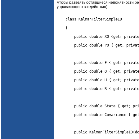
Чтобы развеять оставшиеся непонятности ре
управляющего воздействия):
class
 KalmanFilterSimple1D

    {

public
double
 X0 {
get
; 
privat
public
double
 P0 { 
get
; 
priva
public
double
 F { 
get
; 
privat
public
double
 Q { 
get
; 
privat
public
double
 H { 
get
; 
privat
public
double
 R { 
get
; 
privat
public
double
 State { 
get
; 
pr
public
double
 Covariance { 
ge
public
 KalmanFilterSimple1D(
d