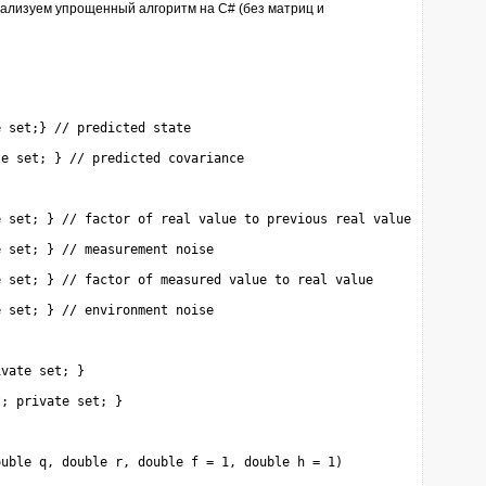
ализуем упрощенный алгоритм на C# (без матриц и
e
set
;} 
// predicted state
te
set
; } 
// predicted covariance
e
set
; } 
// factor of real value to previous real value
e
set
; } 
// measurement noise
e
set
; } 
// factor of measured value to real value
e
set
; } 
// environment noise
ivate
set
; }

t
; 
private
set
; }

ouble
 q, 
double
 r, 
double
 f = 
1
, 
double
 h = 
1
)
