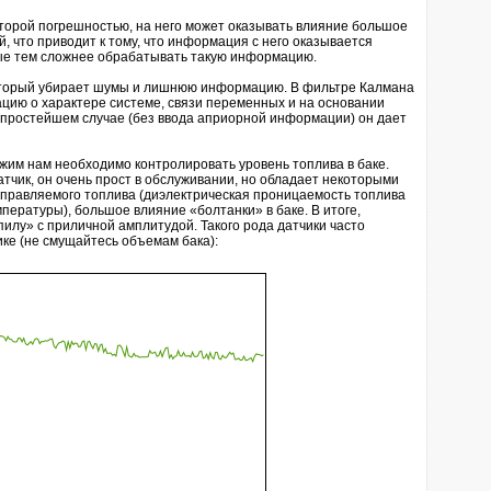
орой погрешностью, на него может оказывать влияние большое
, что приводит к тому, что информация с него оказывается
е тем сложнее обрабатывать такую информацию.
который убирает шумы и лишнюю информацию. В фильтре Калмана
цию о характере системе, связи переменных и на основании
 в простейшем случае (без ввода априорной информации) он дает
м нам необходимо контролировать уровень топлива в баке.
атчик, он очень прост в обслуживании, но обладает некоторыми
аправляемого топлива (диэлектрическая проницаемость топлива
мпературы), большое влияние «болтанки» в баке. В итоге,
илу» с приличной амплитудой. Такого рода датчики часто
ке (не смущайтесь объемам бака):