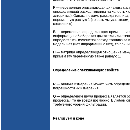
F
— переменная описывающая динамику систе
определяющий расход топлива на холостых о
алгоритма). Однако помимо расхода топлива,
переменную равную 1 (то есть мы указываем
состоянию).
B
— переменная определяющая применение у
информация об оборотах двигателя или степе
определял как изменится расход топлива за 
модели нет (нет информации о них), то прини
H
— матрица определяющая отношение между
примем эту переменную также равную 1.
Определение сглаживающих свойств
R
— ошибка измерения может быть определе
погрешности их измерения.
Q
— определение шума процесса является бол
процесса, что не всегда возможно. В любом 
требуемого уровня фильтрации.
Реализуем в коде