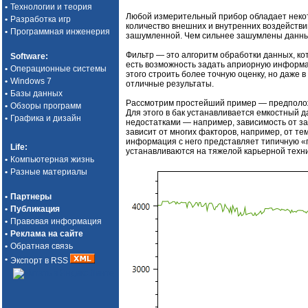
•
Технологии и теория
Любой измерительный прибор обладает некот
•
Разработка игр
количество внешних и внутренних воздействий
•
Программная инженерия
зашумленной. Чем сильнее зашумлены данны
Фильтр — это алгоритм обработки данных, 
Software
:
есть возможность задать априорную информа
•
Операционные системы
этого строить более точную оценку, но даже
•
Windows 7
отличные результаты.
•
Базы данных
Рассмотрим простейший пример — предположи
•
Обзоры программ
Для этого в бак устанавливается емкостный д
•
Графика и дизайн
недостатками — например, зависимость от з
зависит от многих факторов, например, от те
информация с него представляет типичную «п
Life
:
устанавливаются на тяжелой карьерной техни
•
Компьютерная жизнь
•
Разные материалы
•
Партнеры
•
Публикация
•
Правовая информация
•
Реклама на сайте
•
Обратная связь
•
Экспорт в RSS