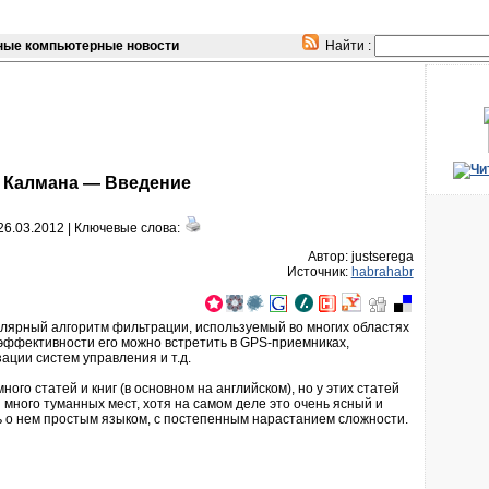
ые компьютерные новости
Найти :
 Калмана — Введение
6.03.2012 |
Ключевые слова:
Автор: justserega
Источник:
habrahabr
улярный алгоритм фильтрации, используемый во многих областях
 эффективности его можно встретить в GPS-приемниках,
ации систем управления и т.д.
ого статей и книг (в основном на английском), но у этих статей
много туманных мест, хотя на самом деле это очень ясный и
ь о нем простым языком, с постепенным нарастанием сложности.