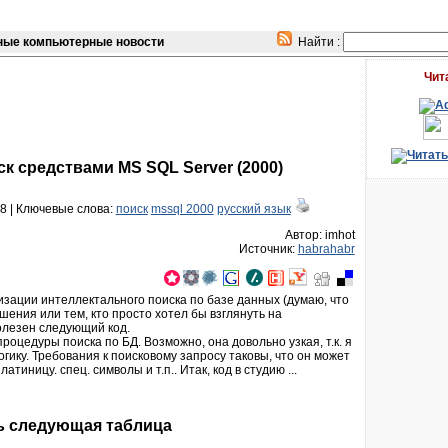
ые компьютерные новости
Найти :
Чит
к средствами MS SQL Server (2000)
8 |
Ключевые слова:
поиск
mssql 2000
русский язык
Автор: imhot
Источник:
habrahabr
зации интеллектального поиска по базе данных (думаю, что
шения или тем, кто просто хотел бы взглянуть на
олезен следующий код.
оцедуры поиска по БД. Возможно, она довольно узкая, т.к. я
гику. Требования к поисковому запросу таковы, что он может
иницу. спец. символы и т.п.. Итак, код в студию ...
ь следующая таблица