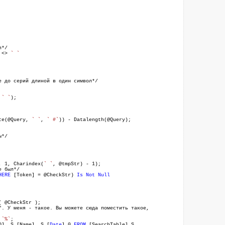
л*/
) <>
` `
 до серий длиной в один символ*/
,
` `
);
ce(@Query,
` `
,
` #`
)) - Datalength(@Query);
ы*/
, 1, Charindex(
` `
, @tmpStr) - 1);
 был*/
HERE
[Token] = @CheckStr)
Is Not Null
 @CheckStr );
 У меня - такое. Вы можете сюда поместить такое,
+
`%`
;
], S.[Name], S.[
Date
] 0
FROM
[SearchTable] S