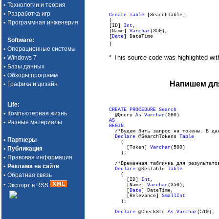
•
Технологии и теория
•
Разработка игр
Create
Table
[SearchTable]
(
•
Программная инженерия
[ID]
Int
,
[Name]
Varchar
(350),
[
Date
] DateTime
Software
:
)
•
Операционные системы
* This source code was highlighted wi
•
Windows 7
•
Базы данных
•
Обзоры программ
Напишем для
•
Графика и дизайн
Life
:
CREATE
PROCEDURE
Search
•
Компьютерная жизнь
@Query
As
Varchar
(500)
AS
•
Разные материалы
BEGIN
/*Будем бить запрос на токены. В дан
Declare
@SearchTokens
Table
•
Партнеры
(
[Token]
Varchar
(500)
•
Публикация
);
•
Правовая информация
/*Временная табличка для результатов
•
Реклама на сайте
Declare
@ResTable
Table
(
•
Обратная связь
[ID]
Int
,
•
Экспорт в RSS
[Name]
Varchar
(350),
[
Date
] DateTime,
[Relevance]
SmallInt
);
Declare
@CheckStr
As
Varchar
(510)