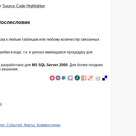
th
Source Code Highlighter
.
Послесловие
иска к любым таблицам или любому количеству связанных
бки в коде, т.к. я урезал имеющуюся процедуру для
е разработано для
MS SQL Server 2000
. Для более поздних
е решения.
a
бря. События. Факты. Комментарии