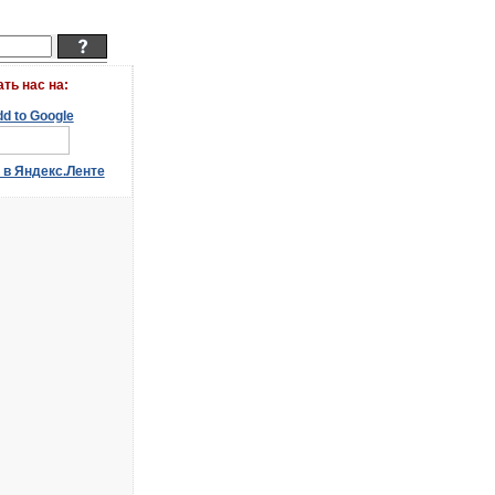
ать наc на: