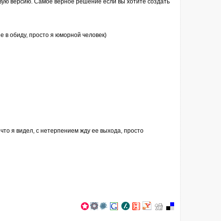
овую версию. Самое верное решение если вы хотите создать
е в обиду, просто я юморной человек)
 что я видел, с нетерпением жду ее выхода, просто