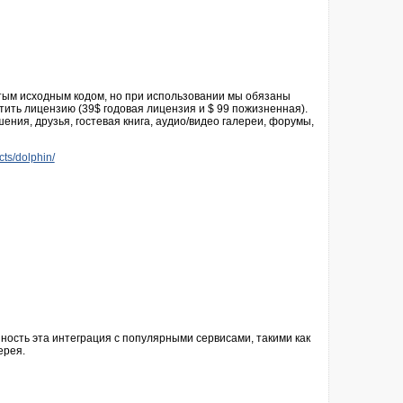
тым исходным кодом, но при использовании мы обязаны
тить лицензию (39$ годовая лицензия и $ 99 пожизненная).
ения, друзья, гостевая книга, аудио/видео галереи, форумы,
ts/dolphin/
нность эта интеграция с популярными сервисами, такими как
ерея.