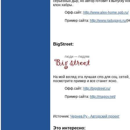
серьезных дыр, но автор готовит к выпуску н
клон хабры.
Офф.сайт:
http://www.alex-home.spb.ru/
Пример сайта:
http://www.radugays.ru/
(Н
BigStreet:
На мой взгляд эта лучшая cms для соц. сетей,
посмотрите пример и все станет ясно.
Офф.сайт:
http://bigstreet.ru/
Пример сайта:
http://magov.net/
Источник:
Чернев.Ру - Авторский проект
Это интересно: