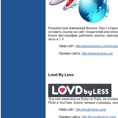
Разработано компанией Boonex. Она с откры
оставить ссылку на сайт создателей или опла
Блоги, фотографии, рейтинги, группы, приглаш
чаты и т. п.
Офф.сайт:
http://www.boonex.com/produc
Пример сайта:
http://www.boonex.us/
Lovd By Less:
Эта cms написана на Ruby on Rails, ее особе
Flickr и YouTube. Блоги, личные страницы, гал
Офф.сайт:
http://lovdbyless.com/
Пример сайта:
http://try.lovdbyless.com/