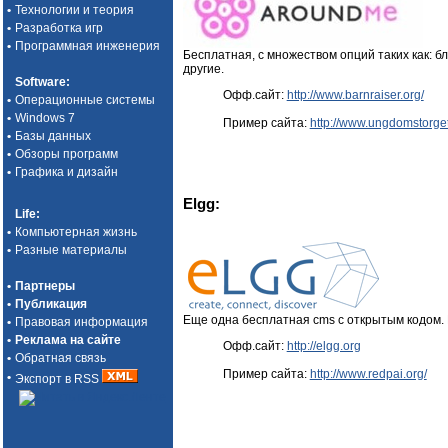
•
Технологии и теория
•
Разработка игр
•
Программная инженерия
Бесплатная, с множеством опций таких как: бл
другие.
Software
:
Офф.сайт:
http://www.barnraiser.org/
•
Операционные системы
•
Windows 7
Пример сайта:
http://www.ungdomstorge
•
Базы данных
•
Обзоры программ
•
Графика и дизайн
Elgg:
Life
:
•
Компьютерная жизнь
•
Разные материалы
•
Партнеры
•
Публикация
Еще одна бесплатная cms с открытым кодом. Б
•
Правовая информация
•
Реклама на сайте
Офф.сайт:
http://elgg.org
•
Обратная связь
Пример сайта:
http://www.redpai.org/
•
Экспорт в RSS