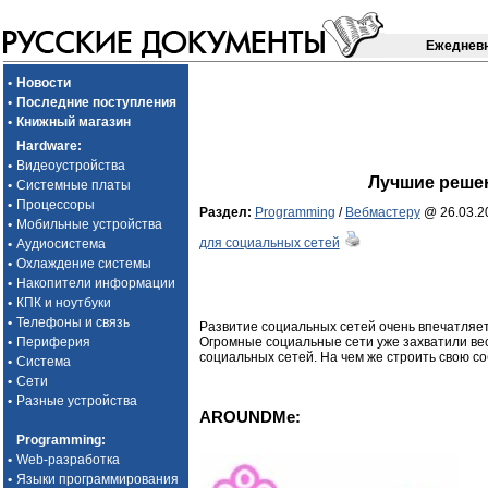
Ежедневн
•
Новости
•
Последние поступления
•
Книжный магазин
Hardware
:
•
Видеоустройства
Лучшие решен
•
Системные платы
•
Процессоры
Раздел:
Programming
/
Вебмастеру
@ 26.03.2
•
Мобильные устройства
для социальных сетей
•
Аудиосистема
•
Охлаждение системы
•
Накопители информации
•
КПК и ноутбуки
•
Телефоны и связь
Развитие социальных сетей очень впечатляет
Огромные социальные сети уже захватили вес
•
Периферия
социальных сетей. На чем же строить свою с
•
Система
•
Сети
•
Разные устройства
AROUNDMe:
Programming
:
•
Web-разработка
•
Языки программирования