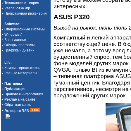
•
Технологии и теория
интересных.
•
Разработка игр
•
Программная инженерия
ASUS P320
Software
:
Выход на рынок: июнь-июль 
•
Операционные системы
•
Windows 7
Компактный и лёгкий аппарат
•
Базы данных
соответствующей цене. В б
•
Обзоры программ
уже немало, а потому вряд 
•
Графика и дизайн
существенный спрос, тем бо
фоне моделей других марок.
Life
:
•
Компьютерная жизнь
QVGA, только Bt из коммуни
•
Разные материалы
– типичная платформа ASUS.
гуманный ценник. Благодаря 
•
Партнеры
перспективное, несмотря на
•
Публикация
•
Правовая информация
предложений других марок.
•
Реклама на сайте
•
Обратная связь
•
Экспорт в RSS