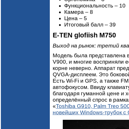
Функциональность – 10
Камера – 8
Цена – 5
Итоговый балл – 39
E-TEN glofiish M750
Выход на рынок: третий кв
Модель была представлена в
V900, и многие восприняли е
корне неверно. Аппарат пре
QVGA-дисплеем. Это боково
Есть Wi-Fi и GPS, а также F
автофокусом. Ввиду клавиат
благодаря гуманной цене и 
определённый спрос в рамка
«
Toshiba G910, Palm Treo 500
новейших Windows-трубок 