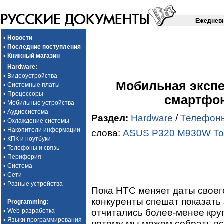
Ежедневн
•
Новости
•
Последние поступления
•
Книжный магазин
Hardware
:
•
Видеоустройства
Мобильная экспе
•
Системные платы
•
Процессоры
смартфон
•
Мобильные устройства
•
Аудиосистема
Раздел:
Hardware
/
Телефоны
•
Охлаждение системы
•
Накопители информации
слова:
ASUS P320
M930W
To
•
КПК и ноутбуки
•
Телефоны и связь
•
Периферия
•
Система
•
Сети
•
Разные устройства
Пока HTC меняет даты своего
конкуренты спешат показать
Programming
:
отчитались более-менее кру
•
Web-разработка
•
Языки программирования
потому мы можем собрать вс