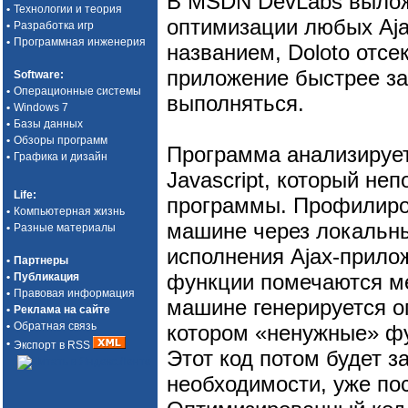
В MSDN DevLabs выло
•
Технологии и теория
оптимизации любых Aja
•
Разработка игр
•
Программная инженерия
названием, Doloto отсе
приложение быстрее за
Software
:
•
Операционные системы
выполняться.
•
Windows 7
•
Базы данных
•
Обзоры программ
Программа анализирует
•
Графика и дизайн
Javascript, который н
Life
:
программы. Профилиро
•
Компьютерная жизнь
машине через локальный
•
Разные материалы
исполнения Ajax-прило
•
Партнеры
функции помечаются ме
•
Публикация
•
Правовая информация
машине генерируется о
•
Реклама на сайте
•
Обратная связь
котором «ненужные» ф
•
Экспорт в RSS
Этот код потом будет 
необходимости, уже по