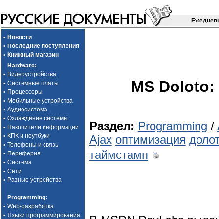
Ежедневн
•
Новости
•
Последние поступления
•
Книжный магазин
Hardware
:
•
Видеоустройства
MS Doloto:
•
Системные платы
•
Процессоры
•
Мобильные устройства
•
Аудиосистема
•
Охлаждение системы
Раздел:
Programming
/
•
Накопители информации
•
КПК и ноутбуки
Ajax
оптимизация
доло
•
Телефоны и связь
таймстамп
•
Периферия
•
Система
•
Сети
•
Разные устройства
Programming
:
•
Web-разработка
•
Языки программирования