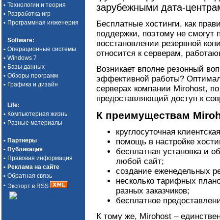
•
Технологии и теория
зарубежными дата-центра
•
Разработка игр
Бесплатные хостинги, как прав
•
Программная инженерия
поддержки, поэтому не смогут п
Software
:
восстановлении резервной копи
•
Операционные системы
относится к серверам, работаю
•
Windows 7
•
Базы данных
Возникает вполне резонный во
•
Обзоры программ
эффективной работы? Оптимал
•
Графика и дизайн
серверах компании Mirohost, п
предоставляющий доступ к сов
Life
:
К преимуществам Miroh
•
Компьютерная жизнь
•
Разные материалы
круглосуточная клиентска
•
Партнеры
помощь в настройке хости
•
Публикация
бесплатная установка и о
•
Правовая информация
любой сайт;
•
Реклама на сайте
создание еженедельных ре
•
Обратная связь
несколько тарифных план
•
Экспорт в RSS
разных заказчиков;
бесплатное предоставлени
К тому же, Mirohost – единстве