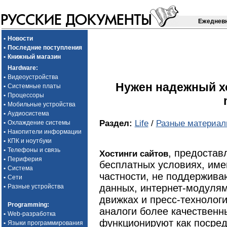
Ежедневн
•
Новости
•
Последние поступления
•
Книжный магазин
Hardware
:
•
Видеоустройства
Нужен надежный х
•
Системные платы
•
Процессоры
•
Мобильные устройства
•
Аудиосистема
Раздел:
Life
/
Разные материа
•
Охлаждение системы
•
Накопители информации
•
КПК и ноутбуки
•
Телефоны и связь
, предоста
Хостинги сайтов
•
Периферия
бесплатных условиях, име
•
Система
частности, не поддержива
•
Сети
данных, интернет-модулям
•
Разные устройства
движках и пресс-технолог
Programming
:
аналоги более качественн
•
Web-разработка
функционируют как посред
•
Языки программирования