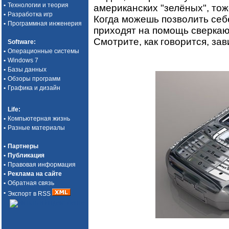
•
Технологии и теория
американских "зелёных", тож
•
Разработка игр
Когда можешь позволить себе
•
Программная инженерия
приходят на помощь сверка
Смотрите, как говорится, зав
Software
:
•
Операционные системы
•
Windows 7
•
Базы данных
•
Обзоры программ
•
Графика и дизайн
Life
:
•
Компьютерная жизнь
•
Разные материалы
•
Партнеры
•
Публикация
•
Правовая информация
•
Реклама на сайте
•
Обратная связь
•
Экспорт в RSS