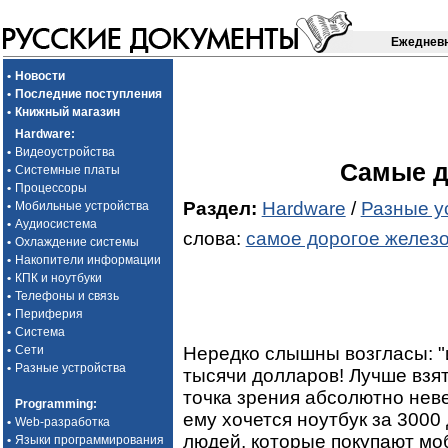
Ежедневн
•
Новости
•
Последние поступления
•
Книжный магазин
Hardware
:
•
Видеоустройства
Самые д
•
Системные платы
•
Процессоры
Раздел:
Hardware
/
Разные у
•
Мобильные устройства
•
Аудиосистема
слова:
самое дорогое желез
•
Охлаждение системы
•
Накопители информации
•
КПК и ноутбуки
•
Телефоны и связь
•
Периферия
•
Система
Нередко слышны возгласы: "
•
Сети
•
Разные устройства
тысячи долларов! Лучше взя
точка зрения абсолютно нев
Programming
:
ему хочется ноутбук за 3000
•
Web-разработка
людей, которые покупают мо
•
Языки программирования