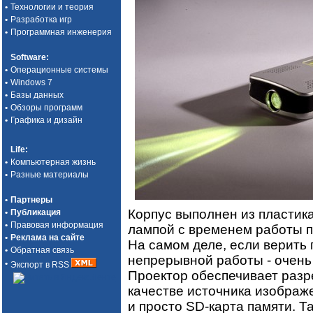
•
Технологии и теория
•
Разработка игр
•
Программная инженерия
Software
:
•
Операционные системы
•
Windows 7
•
Базы данных
•
Обзоры программ
•
Графика и дизайн
Life
:
•
Компьютерная жизнь
•
Разные материалы
•
Партнеры
Корпус выполнен из пластик
•
Публикация
•
Правовая информация
лампой с временем работы п
•
Реклама на сайте
На самом деле, если верить 
•
Обратная связь
непрерывной работы - очень
•
Экспорт в RSS
Проектор обеспечивает разр
качестве источника изображе
и просто SD-карта памяти. Т