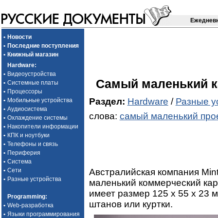
Ежедневн
•
Новости
•
Последние поступления
•
Книжный магазин
Hardware
:
•
Видеоустройства
Самый маленький к
•
Системные платы
•
Процессоры
Раздел:
Hardware
/
Разные у
•
Мобильные устройства
•
Аудиосистема
слова:
самый маленький про
•
Охлаждение системы
•
Накопители информации
•
КПК и ноутбуки
•
Телефоны и связь
•
Периферия
•
Система
Австралийская компания Min
•
Сети
•
Разные устройства
маленький коммерческий кар
имеет размер 125 x 55 x 23 м
Programming
:
штанов или куртки.
•
Web-разработка
•
Языки программирования