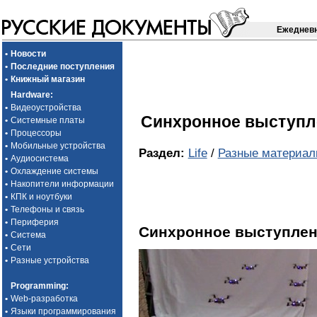
Ежедневн
•
Новости
•
Последние поступления
•
Книжный магазин
Hardware
:
•
Видеоустройства
Синхронное выступл
•
Системные платы
•
Процессоры
•
Мобильные устройства
Раздел:
Life
/
Разные материа
•
Аудиосистема
•
Охлаждение системы
•
Накопители информации
•
КПК и ноутбуки
•
Телефоны и связь
•
Периферия
Синхронное выступлен
•
Система
•
Сети
•
Разные устройства
Programming
:
•
Web-разработка
•
Языки программирования