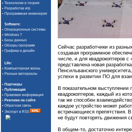
•
Технологии и теория
•
Разработка игр
•
Программная инженерия
Software
:
•
Операционные системы
•
Windows 7
•
Базы данных
•
Обзоры программ
Сейчас разработчики из разных
•
Графика и дизайн
создавая программное обеспече
числе, и для квадрокоптеров с
Life
:
представлена новая разработка
•
Компьютерная жизнь
Пенсильванского университета
•
Разные материалы
успехи в развитии ПО для вза
•
Партнеры
В показательном выступлении 
•
Публикация
квадрокоптеров, каждый из кот
•
Правовая информация
так же способен взаимодейство
•
Реклама на сайте
каждое устройство может работ
•
Обратная связь
встречающиеся препятствия. В
•
Экспорт в RSS
не будут повторять движения с
В общем-то, достаточно интере