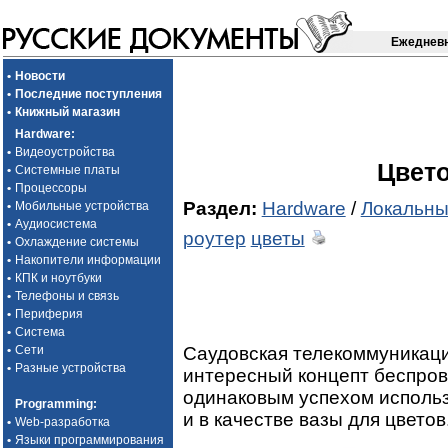
Ежедневн
•
Новости
•
Последние поступления
•
Книжный магазин
Hardware
:
•
Видеоустройства
Цвет
•
Системные платы
•
Процессоры
Раздел:
Hardware
/
Локальны
•
Мобильные устройства
•
Аудиосистема
роутер
цветы
•
Охлаждение системы
•
Накопители информации
•
КПК и ноутбуки
•
Телефоны и связь
•
Периферия
•
Система
Саудовская телекоммуникац
•
Сети
•
Разные устройства
интересный концепт беспров
одинаковым успехом использ
Programming
:
и в качестве вазы для цветов
•
Web-разработка
•
Языки программирования