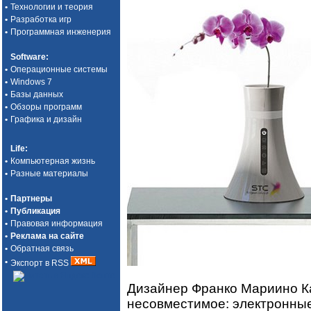
•
Технологии и теория
•
Разработка игр
•
Программная инженерия
Software
:
•
Операционные системы
•
Windows 7
•
Базы данных
•
Обзоры программ
•
Графика и дизайн
Life
:
•
Компьютерная жизнь
•
Разные материалы
•
Партнеры
•
Публикация
•
Правовая информация
•
Реклама на сайте
•
Обратная связь
•
Экспорт в RSS
Дизайнер Франко Мариино Ка
несовместимое: электронные 