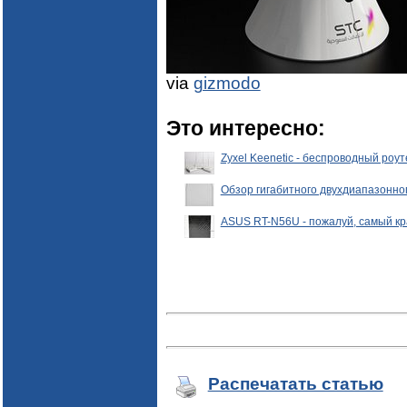
via
gizmodo
Это интересно:
Zyxel Keenetic - беспроводный роу
Обзор гигабитного двухдиапазонног
ASUS RT-N56U - пожалуй, самый к
Распечатать статью