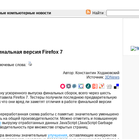
ые компьютерные новости
Найти :
альная версия Firefox 7
лючевые слова:
Автор: Константин Ходаковский
Источник:
3DNews
ну ускоренного выпуска финальных сборок, всего через шесть
ставила Firefox 7. Тестеры получили последнюю предварительную
ак что они вряд ли заметят отличия в работе финальной версии
 переработанная схема работы с памятью: значительно уменьшено
сь на общей производительности. Можно отметить и повышенную
ю
выгрузку отработанных данных JavaScript (JavaScript Garbage
изводительность при множестве открытых страниц.
зера внесены значительные
улучшения
, оставляющие конкурентов