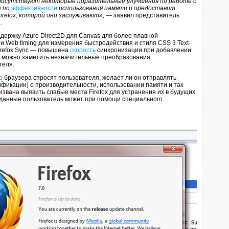
 присутствуют некоторые поразительные улучшения по работе с
а по
эффективности
использования памяти и предоставит
irefox, которой они заслуживают»,
— заявил представитель
.
ержку Azure Direct2D для Canvas для более плавной
Web timing для измерения быстродействия и стиля CSS 3 Text-
Firefox Sync — повышена
скорость
синхронизации при добавлении
о, можно заметить незначительные преобразования
теля.
о
браузера спросят пользователя, желает ли он отправлять
ификации) о производительности, использовании памяти и так
извана выявить слабые места Firefox для устранения их в будущих
 данные пользователь может при помощи специального