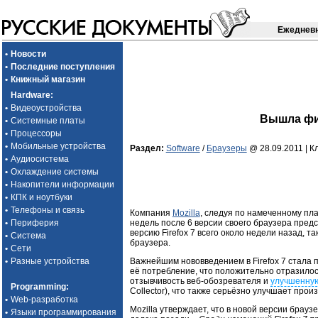
Ежедневн
•
Новости
•
Последние поступления
•
Книжный магазин
Hardware
:
•
Видеоустройства
Вышла фин
•
Системные платы
•
Процессоры
•
Мобильные устройства
Раздел:
Software
/
Браузеры
@ 28.09.2011 |
К
•
Аудиосистема
•
Охлаждение системы
•
Накопители информации
•
КПК и ноутбуки
•
Телефоны и связь
Компания
Mozilla
, следуя по намеченному пла
недель после 6 версии своего браузера пред
•
Периферия
версию Firefox 7 всего около недели назад, т
•
Система
браузера.
•
Сети
Важнейшим нововведением в Firefox 7 стала
•
Разные устройства
её потребление, что положительно отразило
отзывчивость веб-обозревателя и
улучшенну
Programming
:
Collector), что также серьёзно улучшает про
•
Web-разработка
Mozilla утверждает, что в новой версии брау
•
Языки программирования