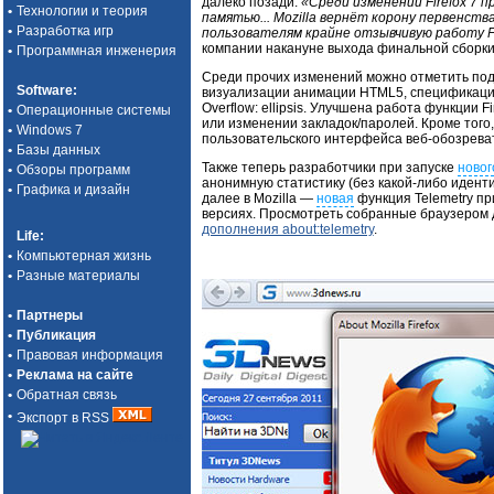
далеко позади.
«Среди изменений
Firefox 7
•
Технологии и теория
памятью...
Mozilla вернёт корону первенств
•
Разработка игр
пользователям крайне отзывчивую работу
F
компании накануне выхода финальной сборки
•
Программная инженерия
Среди прочих изменений можно отметить подд
Software
:
визуализации анимации HTML5, спецификации 
Overflow: ellipsis. Улучшена работа функции 
•
Операционные системы
или изменении закладок/паролей. Кроме тог
•
Windows 7
пользовательского интерфейса веб-обозрева
•
Базы данных
Также теперь разработчики при запуске
новог
•
Обзоры программ
анонимную статистику (без какой-либо идент
•
Графика и дизайн
далее в Mozilla —
новая
функция Telemetry пр
версиях. Просмотреть собранные браузером
дополнения about:telemetry
.
Life
:
•
Компьютерная жизнь
•
Разные материалы
•
Партнеры
•
Публикация
•
Правовая информация
•
Реклама на сайте
•
Обратная связь
•
Экспорт в RSS