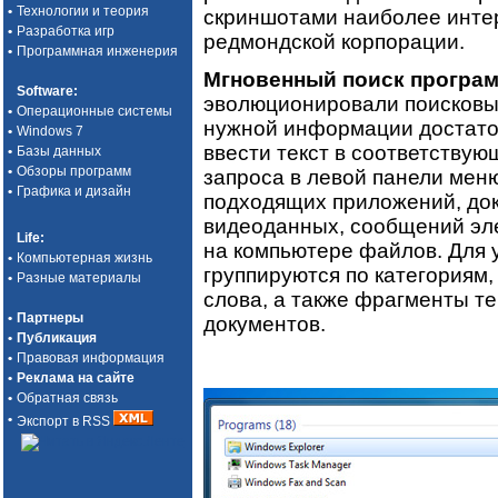
•
Технологии и теория
скриншотами наиболее инте
•
Разработка игр
редмондской корпорации.
•
Программная инженерия
Мгновенный поиск програм
Software
:
эволюционировали поисковые
•
Операционные системы
нужной информации достаточ
•
Windows 7
ввести текст в соответствую
•
Базы данных
•
Обзоры программ
запроса в левой панели меню
•
Графика и дизайн
подходящих приложений, док
видеоданных, сообщений эл
Life
:
на компьютере файлов. Для 
•
Компьютерная жизнь
группируются по категориям
•
Разные материалы
слова, а также фрагменты т
•
Партнеры
документов.
•
Публикация
•
Правовая информация
•
Реклама на сайте
•
Обратная связь
•
Экспорт в RSS