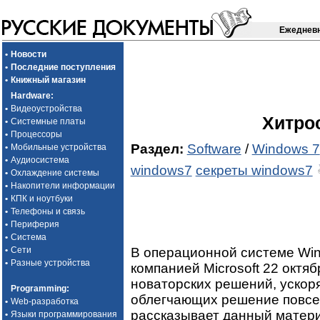
Ежедневн
•
Новости
•
Последние поступления
•
Книжный магазин
Hardware
:
•
Видеоустройства
Хитро
•
Системные платы
•
Процессоры
Раздел:
Software
/
Windows 7
•
Мобильные устройства
•
Аудиосистема
windows7
секреты windows7
•
Охлаждение системы
•
Накопители информации
•
КПК и ноутбуки
•
Телефоны и связь
•
Периферия
•
Система
В операционной системе Wi
•
Сети
•
Разные устройства
компанией Microsoft 22 октя
новаторских решений, ускор
Programming
:
облегчающих решение повсед
•
Web-разработка
рассказывает данный матери
•
Языки программирования