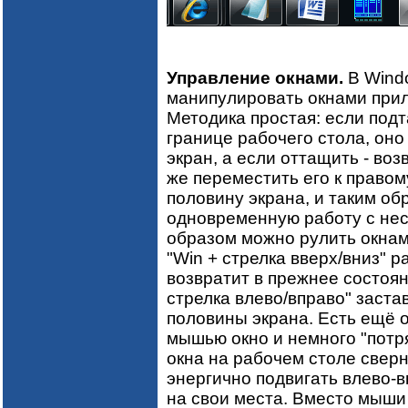
Управление окнами.
В Wind
манипулировать окнами при
Методика простая: если под
границе рабочего стола, оно
экран, а если оттащить - во
же переместить его к правом
половину экрана, и таким о
одновременную работу с не
образом можно рулить окнам
"Win + стрелка вверх/вниз" р
возвратит в прежнее состоя
стрелка влево/вправо" заста
половины экрана. Есть ещё 
мышью окно и немного "потря
окна на рабочем столе сверн
энергично подвигать влево-в
на свои места. Вместо мыши