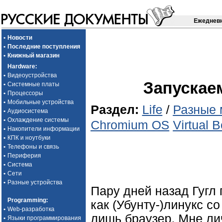
Ежедневн
•
Новости
•
Последние поступления
•
Книжный магазин
Hardware
:
•
Видеоустройства
Запускаем
•
Системные платы
•
Процессоры
•
Мобильные устройства
Раздел:
Life
/
Разные 
•
Аудиосистема
•
Охлаждение системы
Chromium OS
Virtual 
•
Накопители информации
•
КПК и ноутбуки
•
Телефоны и связь
•
Периферия
•
Система
•
Сети
•
Разные устройства
Пару дней назад Гугл 
Programming
:
как (Убунту-)линукс 
•
Web-разработка
лишь браузер. Мне ли
•
Языки программирования