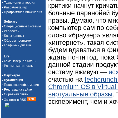
•
Технологии и теория
критики начнут кричат
•
Разработка игр
больные паранойей буд
•
Программная инженерия
правы. Думаю, что мн
Software
:
компьютер сам по себе
•
Операционные системы
•
Windows 7
слово «браузер» явля
•
Базы данных
•
Обзоры программ
«интернет», такая сис
•
Графика и дизайн
будем вдаваться в фи
ждать почти год, пока
Life
:
•
Компьютерная жизнь
данной стадии продук
•
Разные материалы
систему вживую —
ис
•
Партнеры
счастью на
techcrunch
•
Публикация
•
Правовая информация
Chromium OS в Virtual
•
Реклама на сайте
виртуальные образы
.
•
Обратная связь
•
эскперимент, чем и хо
Экспорт в RSS