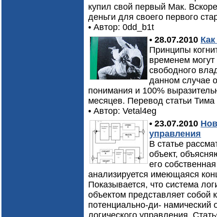
купил свой первый Мак. Вскор
деньги для своего первого стар
• Автор: 0dd_b1t
• 28.07.2010
Как
Принципы когни
временем могут
свободного влад
данном случае 
понимания и 100% выразительн
месяцев. Перевод статьи Тима 
• Автор: Vetal4eg
• 23.07.2010
Нов
управления
В статье рассма
объект, объясня
его собственная
анализируется имеющаяся конц
Показывается, что система ло
объектом представляет собой 
потенциально-ди- намический о
логического управления. Стат