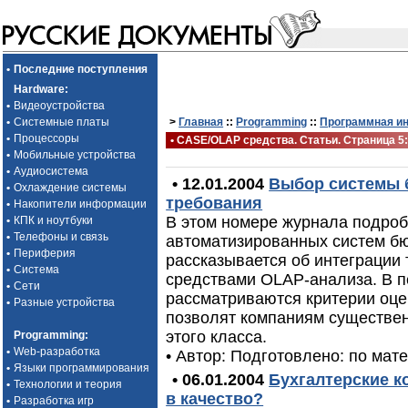
•
Последние поступления
Hardware
:
•
Видеоустройства
•
Системные платы
>
Главная
::
Programming
::
Программная и
•
Процессоры
• CASE/OLAP средства. Статьи. Страница 5
•
Мобильные устройства
•
Аудиосистема
• 12.01.2004
Выбор системы 
•
Охлаждение системы
требования
•
Накопители информации
В этом номере журнала подроб
•
КПК и ноутбуки
•
Телефоны и связь
автоматизированных систем бю
•
Периферия
рассказывается об интеграции
•
Система
средствами OLAP-анализа. В п
•
Сети
рассматриваются критерии оце
•
Разные устройства
позволят компаниям существен
этого класса.
Programming
:
•
Web-разработка
• Автор: Подготовлено: по ма
•
Языки программирования
• 06.01.2004
Бухгалтерские к
•
Технологии и теория
в качество?
•
Разработка игр