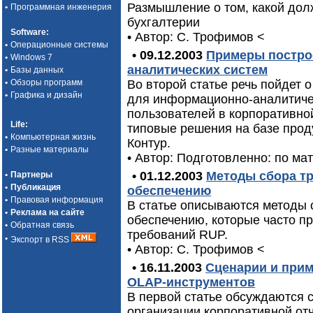
Размышление о том, какой дол
•
Программная инженерия
бухгалтерии
Software
:
• Автор: C. Трофимов
<
•
Операционные системы
• 09.12.2003
Примеры постро
•
Windows 7
аналитических систем
•
Базы данных
•
Обзоры программ
Во второй статье речь пойдет 
•
Графика и дизайн
для информационно-аналитиче
пользователей в корпоративно
Life
:
типовые решения на базе про
•
Компьютерная жизнь
Контур.
•
Разные материалы
• Автор: Подготовленно: по мат
• 01.12.2003
Методы сбора т
•
Партнеры
•
Публикация
обеспечению
•
Правовая информация
В статье описываются методы 
•
Реклама на сайте
обеспечению, которые часто п
•
Обратная связь
требований RUP.
•
Экспорт в RSS
• Автор: С. Трофимов
<
• 16.11.2003
Сценарии и прим
OLAP-инструментов
В первой статье обсуждаются 
организации корпоративной от