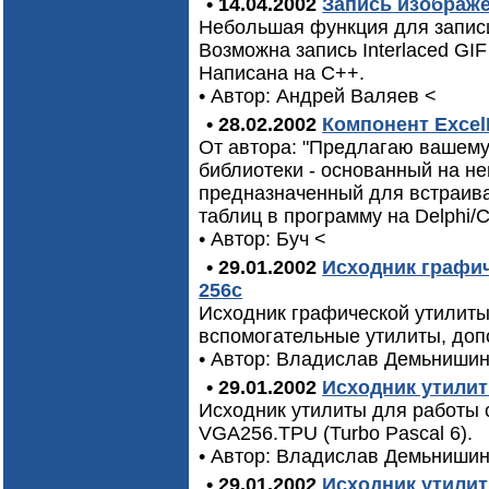
• 14.04.2002
Запись изображе
Hебольшая функция для записи
Возможна запись Interlaced GIF
Написана на С++.
• Автор: Андpей Валяев
<
• 28.02.2002
Компонент ExcelK
От автора: "Предлагаю вашем
библиотеки - основанный на ней
предназначенный для встраив
таблиц в программу на Delphi/C
• Автор: Буч
<
• 29.01.2002
Исходник графич
256c
Исходник графической утилиты
вспомогательные утилиты, допо
• Автор: Владислав Демьниши
• 29.01.2002
Исходник утили
Исходник утилиты для работы 
VGA256.TPU (Turbo Pascal 6).
• Автор: Владислав Демьниши
• 29.01.2002
Исходник утилит