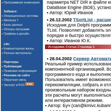
параметра NET DIR в файле к
•
Программная инженерия
DataBase Engine (BDE), устан
Software
:
• Автор: Юрий Иванов
•
Операционные системы
• 26.12.2002
TSortList - расш
•
Windows 7
Исходник для Delphi программи
•
Базы данных
•
Обзоры программ
TList. Позволяет добавлять э
•
Графика и дизайн
порядке и быстро осуществлят
• Автор: Иванов Ю.К.
Life
:
• Исходники. Статьи. Страница 1:
•
Компьютерная жизнь
•
Разные материалы
• 28.04.2002
Сервер Автомат
•
Партнеры
Реальный пример использован
•
Публикация
компонентной организацией. В
•
Правовая информация
программного кода и выполняю
•
Реклама на сайте
Пользователь имеет возможнос
•
Обратная связь
перекомпиляции, собрать и от
•
Экспорт в RSS
произвольным набором входны
эти расчеты могут выполнятьс
или интерактивном режиме.
• Автор: Буч (can@kmivc.kubann