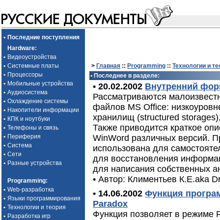
•
Последние поступления
Hardware
:
•
Видеоустройства
•
Системные платы
>
Главная
::
Programming
::
Технологии и те
•
Процессоры
• Последнее в разделе:
•
Мобильные устройства
• 20.02.2002
Внутренний фор
•
Аудиосистема
Рассматриваются малоизвестн
•
Охлаждение системы
файлов MS Office: низкоуровн
•
Накопители информации
хранилищ (structured storages
•
КПК и ноутбуки
Также приводится краткое оп
•
Телефоны и связь
•
Периферия
WinWord различных версий. 
•
Система
использована для самостояте
•
Сети
для восстановления информа
•
Разные устройства
для написания собственных ан
• Автор: Климентьев К.Е.aka 
Programming
:
•
Web-разработка
• 14.06.2002
Функция програ
•
Языки программирования
Paradox
•
Технологии и теория
Функция позволяет в режиме 
•
Разработка игр