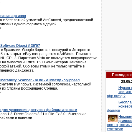
<
вание архивов
о с бесплатной утилитой ArcConvert, предназначенной
ивов из одного формата в другой.
<
oftware Digest # 30'07
 в Бразилии. Google борется с цензурой в Интернете.
 быть закрыт. eBay возвращается к AdWords. Принята
NU GPL 3. Пиратская Vista не пользуется популярностью.
ы на Windows и Office. 1500 компьютеров Пентагона
ской атакой. Обо всем этом и не только читайте в
верного дайджеста .
Последнее 
nerability Scanner - nLite - Audacity - Sylpheed
28.05.
кателя в Windows, системной соломинки, настольной
Нужен 
ка из Страны Восходящего Солнца.
хостинг
<
php mysql?
Беспла
конвер
для ускорения доступа к файлам и папкам
файлов
sions 1.3, Direct Folders 3.21 и File-Ex 3.0 - быстро и с
Немнож
файлами и папками
филос
про то, как мы 
смотрели