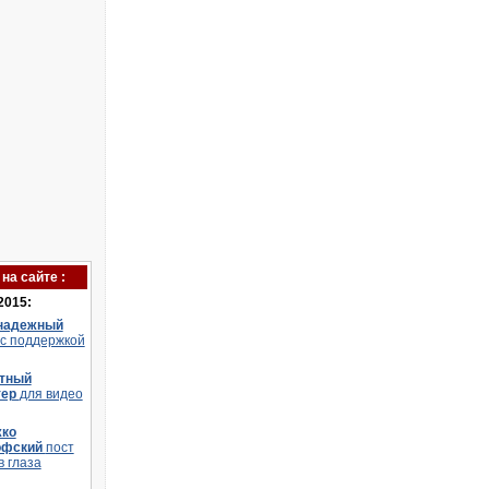
на сайте :
2015:
надежный
 с поддержкой
тный
тер
для видео
ко
офский
пост
в глаза