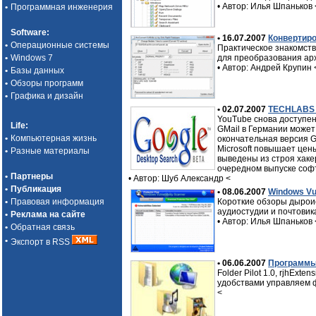
• Автор: Илья Шпаньков
•
Программная инженерия
Software
:
• 16.07.2007
Конвертиро
•
Операционные системы
Практическое знакомств
•
Windows 7
для преобразования арх
• Автор: Андрей Крупин
•
Базы данных
•
Обзоры программ
•
Графика и дизайн
• 02.07.2007
TECHLABS S
YouTube снова доступен
Life
:
GMail в Германии может
•
Компьютерная жизнь
окончательная версия G
Microsoft повышает цен
•
Разные материалы
выведены из строя хакер
очередном выпуске софт
•
Партнеры
• Автор: Шуб Александр
<
•
Публикация
• 08.06.2007
Windows Vul
•
Правовая информация
Короткие обзоры дыроис
аудиостудии и почтови
•
Реклама на сайте
• Автор: Илья Шпаньков
•
Обратная связь
•
Экспорт в RSS
• 06.06.2007
Программы 
Folder Pilot 1.0, rjhExten
удобствами управляем 
<