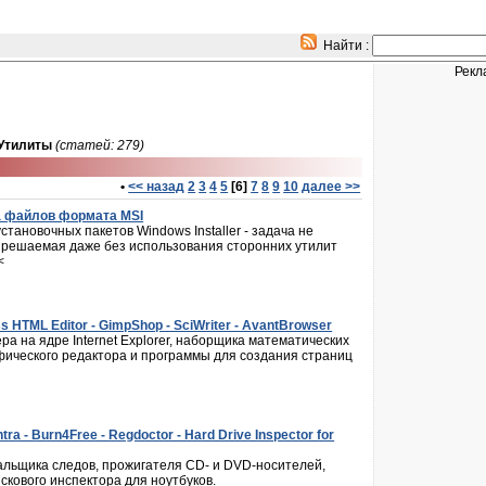
Найти :
Рекл
Утилиты
(статей: 279)
•
<< назад
2
3
4
5
[6]
7
8
9
10
далее >>
а файлов формата MSI
тановочных пакетов Windows Installer - задача не
 решаемая даже без использования сторонних утилит
<
 HTML Editor - GimpShop - SciWriter - AvantBrowser
а на ядре Internet Explorer, наборщика математических
афического редактора и программы для создания страниц
tra - Burn4Free - Regdoctor - Hard Drive Inspector for
альщика следов, прожигателя CD- и DVD-носителей,
скового инспектора для ноутбуков.