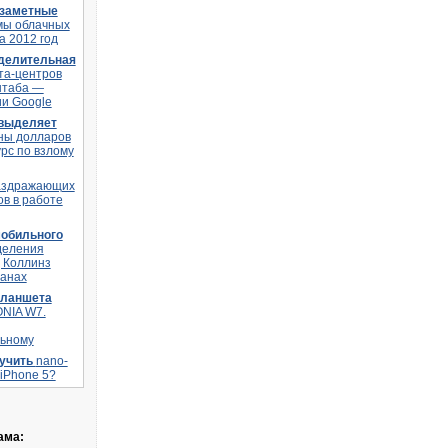
заметные
мы облачных
а 2012 год
делительная
та-центров
штаба —
и Google
 выделяет
ны долларов
урс по взлому
аздражающих
в в работе
мобильного
деления
 Коллинз
ланах
планшета
ONIA W7.
ьному
лучить
nano-
 iPhone 5?
ама: