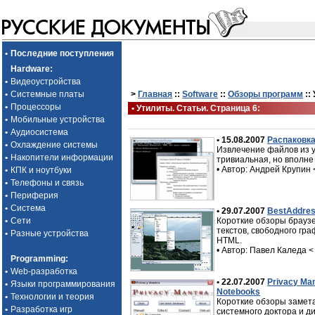
•
Последние поступления
Hardware
:
•
Видеоустройства
•
Системные платы
>
Главная
::
Software
::
Обзоры программ
::
•
Процессоры
• Утилиты. Статьи. Страница 6:
•
Мобильные устройства
•
Аудиосистема
• 15.08.2007
Распаковк
•
Охлаждение системы
Извлечение файлов из ус
•
Накопители информации
тривиальная, но вполне
• Автор: Андрей Крупин
•
КПК и ноутбуки
•
Телефоны и связь
•
Периферия
•
Система
• 29.07.2007
BestAddress
•
Сети
Короткие обзоры браузер
текстов, свободного гр
•
Разные устройства
HTML.
• Автор: Павел Каледа
<
Programming
:
•
Web-разработка
• 22.07.2007
Privacy Man
•
Языки программирования
Notebooks
•
Технологии и теория
Короткие обзоры замет
•
Разработка игр
системного доктора и ди