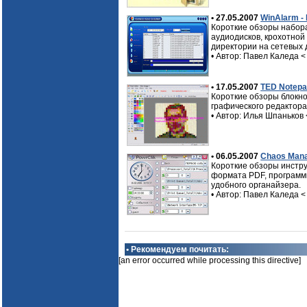
• 27.05.2007
WinAlarm - 
Короткие обзоры набора
аудиодисков, крохотно
директории на сетевых 
• Автор: Павел Каледа
<
• 17.05.2007
TED Notepad
Короткие обзоры блокно
графического редактора
• Автор: Илья Шпаньков
• 06.05.2007
Chaos Manag
Короткие обзоры инстр
формата PDF, программы
удобного органайзера.
• Автор: Павел Каледа
<
• Рекомендуем почитать:
[an error occurred while processing this directive]