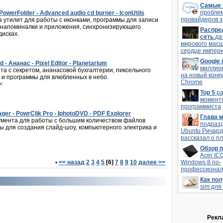
Самые 
пробле
PowerFolder - Advanced audio cd burner - IconUtils
провайдеров з
 утилит для работы с иконками, программы для записи
й напоминалки и приложения, синхронизирующего
Распре
дисках.
сеть
да
мирового мас
сердце импери
Google
 - Ананас - Pixel Editor - Planetarium
миллио
та с секретом, ананасовой бухгалтерии, пиксельного
на новый конк
 и программы для влюбленных в небо.
Chrome
<
Top 5
р
моменто
программиста
er - PowrClik Pro - IphotoDVD - PDF Explorer
Глава 
умента для работы с большим количеством файлов
подраз
 для создания слайд-шоу, компьютерного электрика и
Ubuntu Ричард
рассказал о п
Обзор 
Acer IC
•
<< назад
2
3
4
5
[6]
7
8
9
10
далее >>
Windows 8 по-
профессионал
Как по
sim для
Рекл