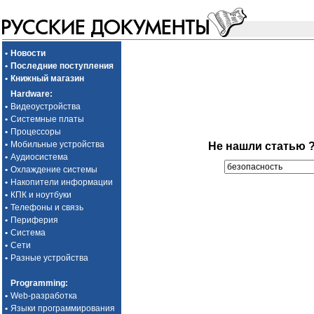
•
Новости
•
Последние поступления
•
Книжный магазин
Hardware
:
•
Видеоустройства
•
Системные платы
•
Процессоры
•
Мобильные устройства
Не нашли статью 
•
Аудиосистема
•
Охлаждение системы
•
Накопители информации
•
КПК и ноутбуки
•
Телефоны и связь
•
Периферия
•
Система
•
Сети
•
Разные устройства
Programming
:
•
Web-разработка
•
Языки программирования