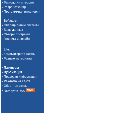
•
Технологии и теория
•
Разработка игр
•
Программная инженерия
Software
:
•
Операционные системы
•
Базы данных
•
Обзоры программ
•
Графика и дизайн
Life
:
•
Компьютерная жизнь
•
Разные материалы
•
Партнеры
•
Публикация
•
Правовая информация
•
Реклама на сайте
•
Обратная связь
•
Экспорт в RSS