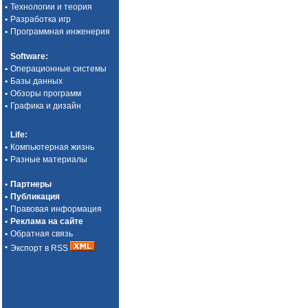
•
Технологии и теория
•
Разработка игр
•
Программная инженерия
Software
:
•
Операционные системы
•
Базы данных
•
Обзоры программ
•
Графика и дизайн
Life
:
•
Компьютерная жизнь
•
Разные материалы
•
Партнеры
•
Публикация
•
Правовая информация
•
Реклама на сайте
•
Обратная связь
•
Экспорт в RSS