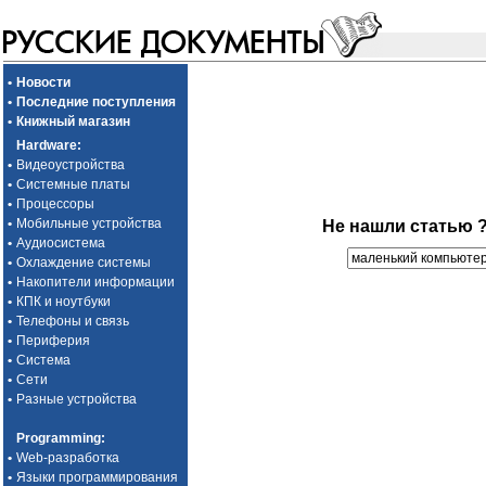
•
Новости
•
Последние поступления
•
Книжный магазин
Hardware
:
•
Видеоустройства
•
Системные платы
•
Процессоры
•
Мобильные устройства
Не нашли статью 
•
Аудиосистема
•
Охлаждение системы
•
Накопители информации
•
КПК и ноутбуки
•
Телефоны и связь
•
Периферия
•
Система
•
Сети
•
Разные устройства
Programming
:
•
Web-разработка
•
Языки программирования