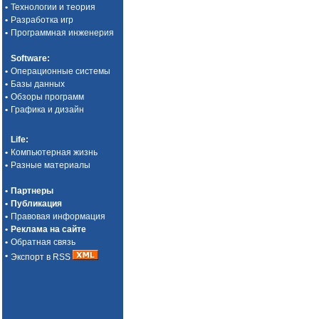
•
Технологии и теория
•
Разработка игр
•
Программная инженерия
Software
:
•
Операционные системы
•
Базы данных
•
Обзоры программ
•
Графика и дизайн
Life
:
•
Компьютерная жизнь
•
Разные материалы
•
Партнеры
•
Публикация
•
Правовая информация
•
Реклама на сайте
•
Обратная связь
•
Экспорт в RSS