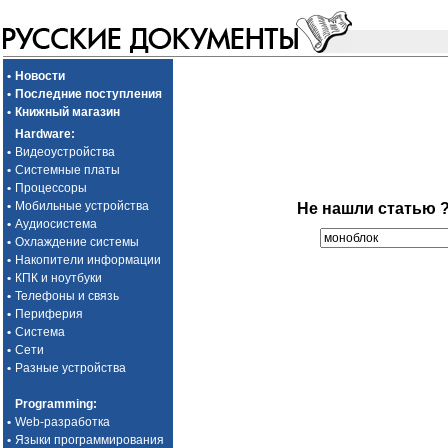
•
Новости
•
Последние поступления
•
Книжный магазин
Hardware
:
•
Видеоустройства
•
Системные платы
•
Процессоры
•
Мобильные устройства
Не нашли статью 
•
Аудиосистема
•
Охлаждение системы
•
Накопители информации
•
КПК и ноутбуки
•
Телефоны и связь
•
Периферия
•
Система
•
Сети
•
Разные устройства
Programming
:
•
Web-разработка
•
Языки программирования