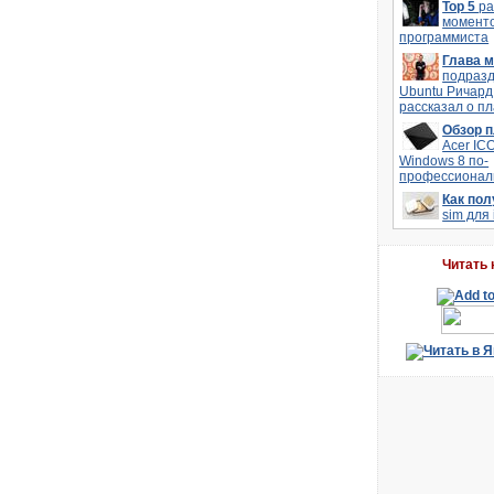
Top 5
р
моменто
программиста
Глава 
подраз
Ubuntu Ричард
рассказал о п
Обзор 
Acer IC
Windows 8 по-
профессионал
Как по
sim для
Читать 