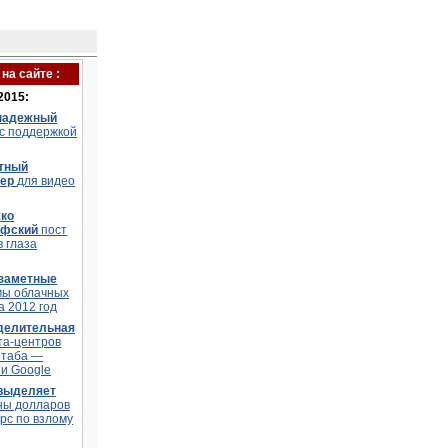
на сайте :
2015:
надежный
 с поддержкой
тный
тер
для видео
ко
офский
пост
в глаза
заметные
мы облачных
а 2012 год
делительная
та-центров
штаба —
и Google
 выделяет
ны долларов
рс по взлому