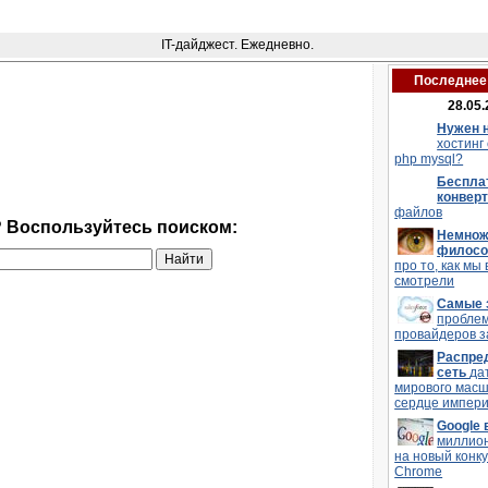
IT-дайджест. Ежедневно.
Последнее 
28.05.
Нужен 
хостинг
php mysql?
Беспла
конвер
файлов
? Воспользуйтесь поиском:
Немнож
филос
про то, как мы 
смотрели
Самые 
пробле
провайдеров з
Распре
сеть
да
мирового мас
сердце импери
Google
миллио
на новый конку
Chrome