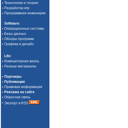
•
Технологии и теория
•
Разработка игр
•
Программная инженерия
Software
:
•
Операционные системы
•
Базы данных
•
Обзоры программ
•
Графика и дизайн
Life
:
•
Компьютерная жизнь
•
Разные материалы
•
Партнеры
•
Публикация
•
Правовая информация
•
Реклама на сайте
•
Обратная связь
•
Экспорт в RSS