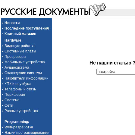
•
Новости
•
Последние поступления
•
Книжный магазин
Hardware
:
•
Видеоустройства
•
Системные платы
•
Процессоры
•
Мобильные устройства
Не нашли статью 
•
Аудиосистема
•
Охлаждение системы
•
Накопители информации
•
КПК и ноутбуки
•
Телефоны и связь
•
Периферия
•
Система
•
Сети
•
Разные устройства
Programming
:
•
Web-разработка
•
Языки программирования