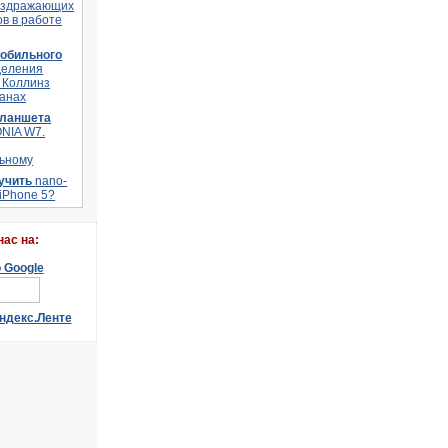
аздражающих
в в работе
мобильного
деления
 Коллинз
ланах
планшета
ONIA W7.
ьному
лучить
nano-
 iPhone 5?
наc на: