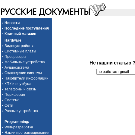
•
Новости
•
Последние поступления
•
Книжный магазин
Hardware
:
•
Видеоустройства
•
Системные платы
•
Процессоры
•
Мобильные устройства
Не нашли статью 
•
Аудиосистема
•
Охлаждение системы
•
Накопители информации
•
КПК и ноутбуки
•
Телефоны и связь
•
Периферия
•
Система
•
Сети
•
Разные устройства
Programming
:
•
Web-разработка
•
Языки программирования