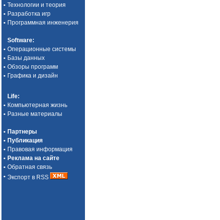
•
Технологии и теория
•
Разработка игр
•
Программная инженерия
Software
:
•
Операционные системы
•
Базы данных
•
Обзоры программ
•
Графика и дизайн
Life
:
•
Компьютерная жизнь
•
Разные материалы
•
Партнеры
•
Публикация
•
Правовая информация
•
Реклама на сайте
•
Обратная связь
•
Экспорт в RSS