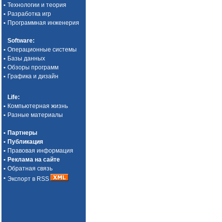
•
Технологии и теория
•
Разработка игр
•
Программная инженерия
Software
:
•
Операционные системы
•
Базы данных
•
Обзоры программ
•
Графика и дизайн
Life
:
•
Компьютерная жизнь
•
Разные материалы
•
Партнеры
•
Публикация
•
Правовая информация
•
Реклама на сайте
•
Обратная связь
•
Экспорт в RSS