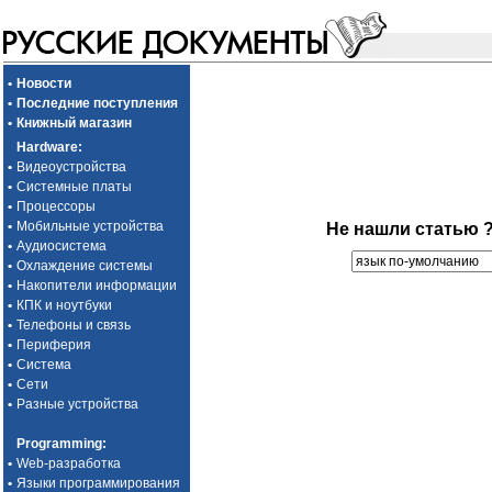
•
Новости
•
Последние поступления
•
Книжный магазин
Hardware
:
•
Видеоустройства
•
Системные платы
•
Процессоры
•
Мобильные устройства
Не нашли статью 
•
Аудиосистема
•
Охлаждение системы
•
Накопители информации
•
КПК и ноутбуки
•
Телефоны и связь
•
Периферия
•
Система
•
Сети
•
Разные устройства
Programming
:
•
Web-разработка
•
Языки программирования