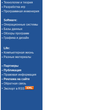
•
Технологии и теория
•
Разработка игр
•
Программная инженерия
Software
:
•
Операционные системы
•
Базы данных
•
Обзоры программ
•
Графика и дизайн
Life
:
•
Компьютерная жизнь
•
Разные материалы
•
Партнеры
•
Публикация
•
Правовая информация
•
Реклама на сайте
•
Обратная связь
•
Экспорт в RSS