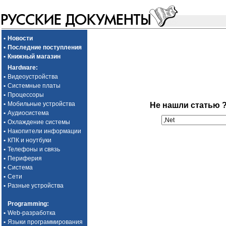
•
Новости
•
Последние поступления
•
Книжный магазин
Hardware
:
•
Видеоустройства
•
Системные платы
•
Процессоры
•
Мобильные устройства
Не нашли статью 
•
Аудиосистема
•
Охлаждение системы
•
Накопители информации
•
КПК и ноутбуки
•
Телефоны и связь
•
Периферия
•
Система
•
Сети
•
Разные устройства
Programming
:
•
Web-разработка
•
Языки программирования