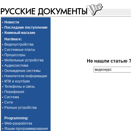
•
Новости
•
Последние поступления
•
Книжный магазин
Hardware
:
•
Видеоустройства
•
Системные платы
•
Процессоры
•
Мобильные устройства
Не нашли статью 
•
Аудиосистема
•
Охлаждение системы
•
Накопители информации
•
КПК и ноутбуки
•
Телефоны и связь
•
Периферия
•
Система
•
Сети
•
Разные устройства
Programming
:
•
Web-разработка
•
Языки программирования