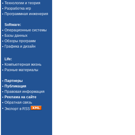
•
Технологии и теория
•
Разработка игр
•
Программная инженерия
Software
:
•
Операционные системы
•
Базы данных
•
Обзоры программ
•
Графика и дизайн
Life
:
•
Компьютерная жизнь
•
Разные материалы
•
Партнеры
•
Публикация
•
Правовая информация
•
Реклама на сайте
•
Обратная связь
•
Экспорт в RSS