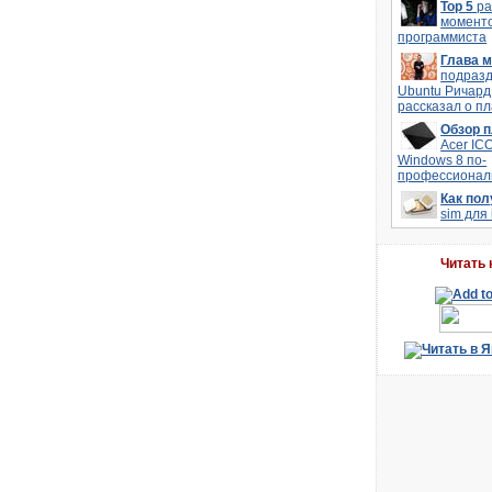
Top 5
р
моменто
программиста
Глава 
подраз
Ubuntu Ричард
рассказал о п
Обзор 
Acer IC
Windows 8 по-
профессионал
Как по
sim для
Читать 