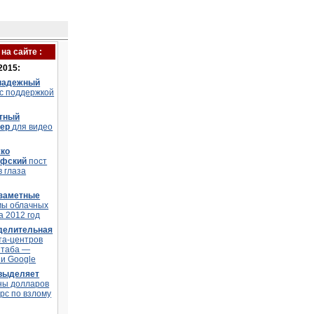
на сайте :
2015:
надежный
 с поддержкой
тный
тер
для видео
ко
офский
пост
в глаза
заметные
мы облачных
а 2012 год
делительная
та-центров
штаба —
и Google
 выделяет
ны долларов
рс по взлому