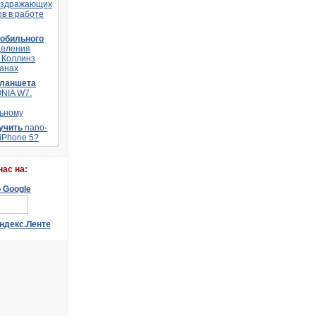
аздражающих
в в работе
мобильного
деления
 Коллинз
ланах
планшета
ONIA W7.
ьному
лучить
nano-
 iPhone 5?
наc на: