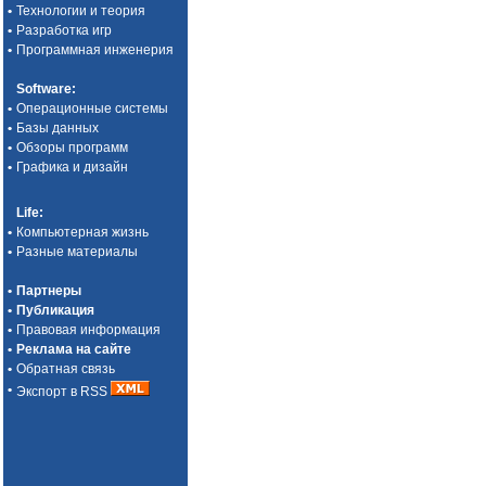
•
Технологии и теория
•
Разработка игр
•
Программная инженерия
Software
:
•
Операционные системы
•
Базы данных
•
Обзоры программ
•
Графика и дизайн
Life
:
•
Компьютерная жизнь
•
Разные материалы
•
Партнеры
•
Публикация
•
Правовая информация
•
Реклама на сайте
•
Обратная связь
•
Экспорт в RSS