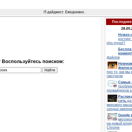
IT-дайджест. Ежедневно.
Последнее 
28.05.
Нужен 
хостинг
php mysql?
Беспла
конвер
файлов
? Воспользуйтесь поиском:
Немнож
филос
про то, как мы 
смотрели
Самые 
пробле
провайдеров з
Распре
сеть
да
мирового мас
сердце импери
Google
миллио
на новый конку
Chrome