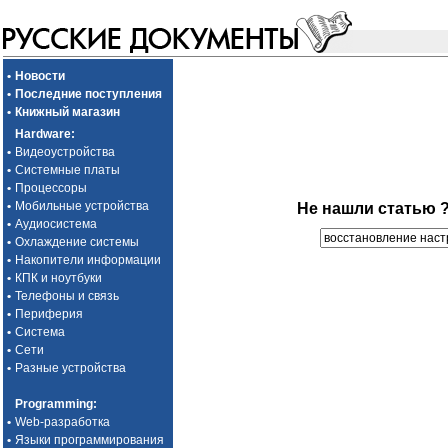
•
Новости
•
Последние поступления
•
Книжный магазин
Hardware
:
•
Видеоустройства
•
Системные платы
•
Процессоры
•
Мобильные устройства
Не нашли статью 
•
Аудиосистема
•
Охлаждение системы
•
Накопители информации
•
КПК и ноутбуки
•
Телефоны и связь
•
Периферия
•
Система
•
Сети
•
Разные устройства
Programming
:
•
Web-разработка
•
Языки программирования