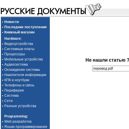
•
Новости
•
Последние поступления
•
Книжный магазин
Hardware
:
•
Видеоустройства
•
Системные платы
•
Процессоры
•
Мобильные устройства
Не нашли статью 
•
Аудиосистема
•
Охлаждение системы
•
Накопители информации
•
КПК и ноутбуки
•
Телефоны и связь
•
Периферия
•
Система
•
Сети
•
Разные устройства
Programming
:
•
Web-разработка
•
Языки программирования