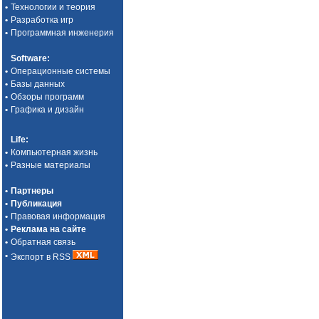
•
Технологии и теория
•
Разработка игр
•
Программная инженерия
Software
:
•
Операционные системы
•
Базы данных
•
Обзоры программ
•
Графика и дизайн
Life
:
•
Компьютерная жизнь
•
Разные материалы
•
Партнеры
•
Публикация
•
Правовая информация
•
Реклама на сайте
•
Обратная связь
•
Экспорт в RSS