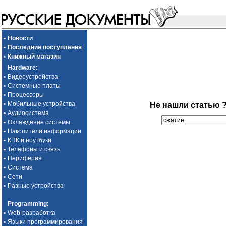
•
Новости
•
Последние поступления
•
Книжный магазин
Hardware
:
•
Видеоустройства
•
Системные платы
•
Процессоры
•
Мобильные устройства
Не нашли статью 
•
Аудиосистема
•
Охлаждение системы
•
Накопители информации
•
КПК и ноутбуки
•
Телефоны и связь
•
Периферия
•
Система
•
Сети
•
Разные устройства
Programming
:
•
Web-разработка
•
Языки программирования