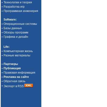
•
Технологии и теория
•
Разработка игр
•
Программная инженерия
Software
:
•
Операционные системы
•
Базы данных
•
Обзоры программ
•
Графика и дизайн
Life
:
•
Компьютерная жизнь
•
Разные материалы
•
Партнеры
•
Публикация
•
Правовая информация
•
Реклама на сайте
•
Обратная связь
•
Экспорт в RSS