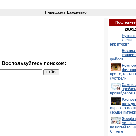
IT-дайджест. Ежедневно.
Последнее 
28.05.
Нужен 
хостинг
php mysql?
Беспла
конвер
файлов
? Воспользуйтесь поиском:
Немнож
филос
про то, как мы 
смотрели
Самые 
пробле
провайдеров з
Распре
сеть
да
мирового мас
сердце импери
Google
миллио
на новый конку
Chrome