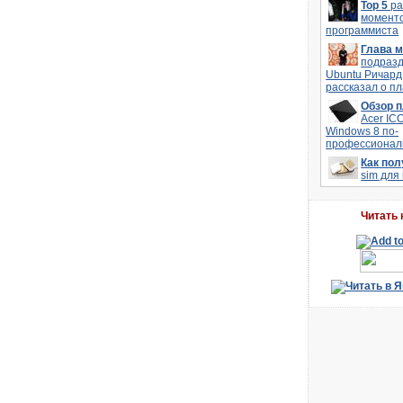
Top 5
р
моменто
программиста
Глава 
подраз
Ubuntu Ричард
рассказал о п
Обзор 
Acer IC
Windows 8 по-
профессионал
Как по
sim для
Читать 