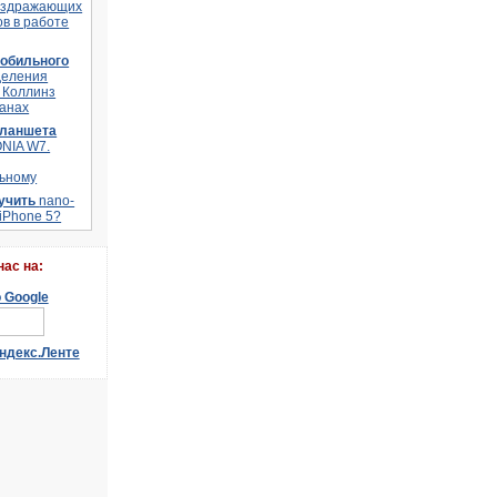
аздражающих
в в работе
мобильного
деления
 Коллинз
ланах
планшета
ONIA W7.
ьному
лучить
nano-
 iPhone 5?
наc на: