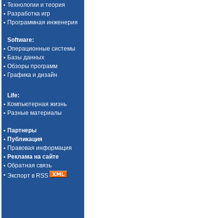
•
Технологии и теория
•
Разработка игр
•
Программная инженерия
Software
:
•
Операционные системы
•
Базы данных
•
Обзоры программ
•
Графика и дизайн
Life
:
•
Компьютерная жизнь
•
Разные материалы
•
Партнеры
•
Публикация
•
Правовая информация
•
Реклама на сайте
•
Обратная связь
•
Экспорт в RSS