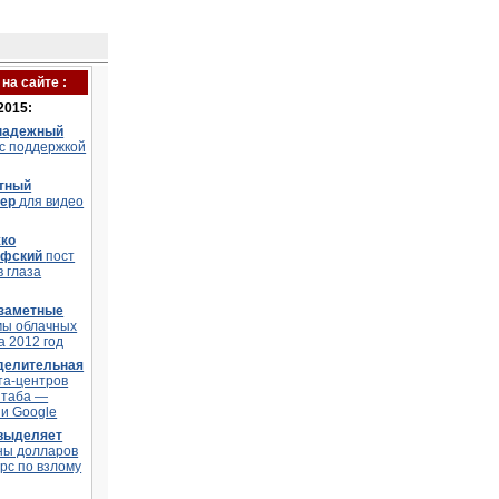
на сайте :
2015:
надежный
 с поддержкой
тный
тер
для видео
ко
офский
пост
в глаза
заметные
мы облачных
а 2012 год
делительная
та-центров
штаба —
и Google
 выделяет
ны долларов
рс по взлому