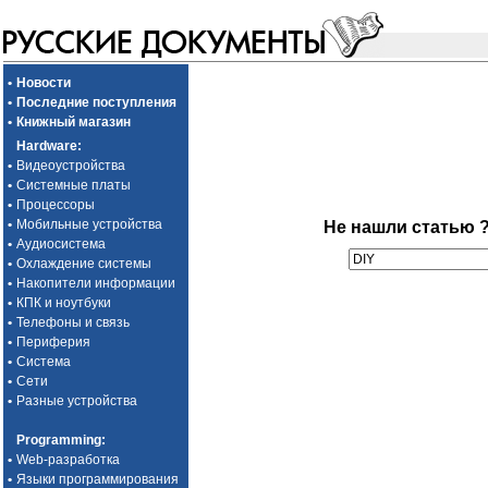
•
Новости
•
Последние поступления
•
Книжный магазин
Hardware
:
•
Видеоустройства
•
Системные платы
•
Процессоры
•
Мобильные устройства
Не нашли статью 
•
Аудиосистема
•
Охлаждение системы
•
Накопители информации
•
КПК и ноутбуки
•
Телефоны и связь
•
Периферия
•
Система
•
Сети
•
Разные устройства
Programming
:
•
Web-разработка
•
Языки программирования