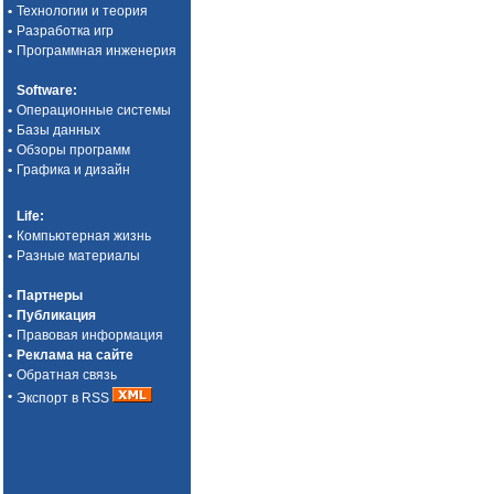
•
Технологии и теория
•
Разработка игр
•
Программная инженерия
Software
:
•
Операционные системы
•
Базы данных
•
Обзоры программ
•
Графика и дизайн
Life
:
•
Компьютерная жизнь
•
Разные материалы
•
Партнеры
•
Публикация
•
Правовая информация
•
Реклама на сайте
•
Обратная связь
•
Экспорт в RSS