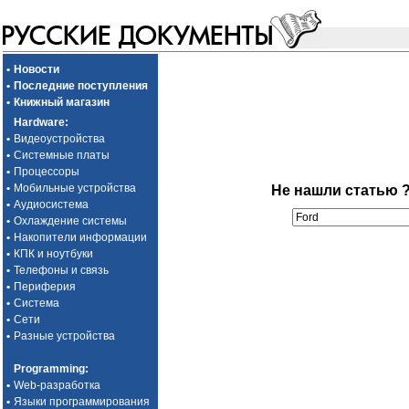
•
Новости
•
Последние поступления
•
Книжный магазин
Hardware
:
•
Видеоустройства
•
Системные платы
•
Процессоры
•
Мобильные устройства
Не нашли статью 
•
Аудиосистема
•
Охлаждение системы
•
Накопители информации
•
КПК и ноутбуки
•
Телефоны и связь
•
Периферия
•
Система
•
Сети
•
Разные устройства
Programming
:
•
Web-разработка
•
Языки программирования