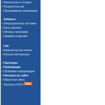
•
Технологии и теория
•
Разработка игр
•
Программная инженерия
Software
:
•
Операционные системы
•
Базы данных
•
Обзоры программ
•
Графика и дизайн
Life
:
•
Компьютерная жизнь
•
Разные материалы
•
Партнеры
•
Публикация
•
Правовая информация
•
Реклама на сайте
•
Обратная связь
•
Экспорт в RSS