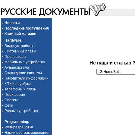
•
Новости
•
Последние поступления
•
Книжный магазин
Hardware
:
•
Видеоустройства
•
Системные платы
•
Процессоры
•
Мобильные устройства
Не нашли статью 
•
Аудиосистема
•
Охлаждение системы
•
Накопители информации
•
КПК и ноутбуки
•
Телефоны и связь
•
Периферия
•
Система
•
Сети
•
Разные устройства
Programming
:
•
Web-разработка
•
Языки программирования