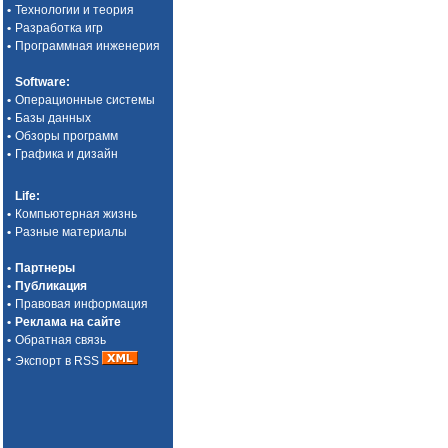
•
Технологии и теория
•
Разработка игр
•
Программная инженерия
Software
:
•
Операционные системы
•
Базы данных
•
Обзоры программ
•
Графика и дизайн
Life
:
•
Компьютерная жизнь
•
Разные материалы
•
Партнеры
•
Публикация
•
Правовая информация
•
Реклама на сайте
•
Обратная связь
•
Экспорт в RSS