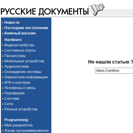
•
Новости
•
Последние поступления
•
Книжный магазин
Hardware
:
•
Видеоустройства
•
Системные платы
•
Процессоры
•
Мобильные устройства
Не нашли статью 
•
Аудиосистема
•
Охлаждение системы
•
Накопители информации
•
КПК и ноутбуки
•
Телефоны и связь
•
Периферия
•
Система
•
Сети
•
Разные устройства
Programming
:
•
Web-разработка
•
Языки программирования