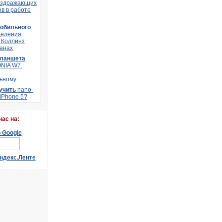
аздражающих
в в работе
мобильного
деления
 Коллинз
ланах
планшета
ONIA W7.
ьному
лучить
nano-
 iPhone 5?
наc на: