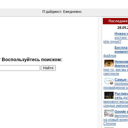
IT-дайджест. Ежедневно.
Последнее 
28.05.
Нужен 
хостинг
php mysql?
Беспла
конвер
файлов
? Воспользуйтесь поиском:
Немнож
филос
про то, как мы 
смотрели
Самые 
пробле
провайдеров з
Распре
сеть
да
мирового мас
сердце импери
Google
миллио
на новый конку
Chrome