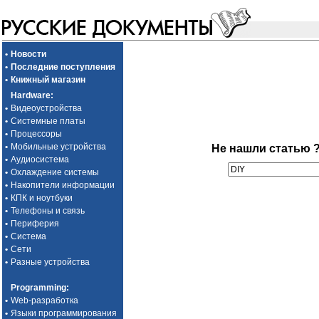
•
Новости
•
Последние поступления
•
Книжный магазин
Hardware
:
•
Видеоустройства
•
Системные платы
•
Процессоры
•
Мобильные устройства
Не нашли статью 
•
Аудиосистема
•
Охлаждение системы
•
Накопители информации
•
КПК и ноутбуки
•
Телефоны и связь
•
Периферия
•
Система
•
Сети
•
Разные устройства
Programming
:
•
Web-разработка
•
Языки программирования