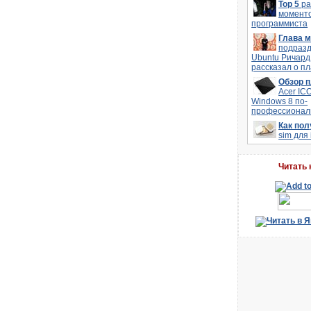
Top 5
р
моменто
программиста
Глава 
подраз
Ubuntu Ричард
рассказал о п
Обзор 
Acer IC
Windows 8 по-
профессионал
Как по
sim для
Читать 