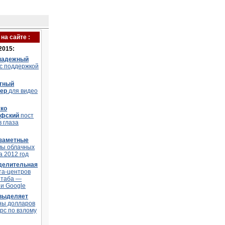
на сайте :
2015:
надежный
 с поддержкой
тный
тер
для видео
ко
офский
пост
в глаза
заметные
мы облачных
а 2012 год
делительная
та-центров
штаба —
и Google
 выделяет
ны долларов
рс по взлому