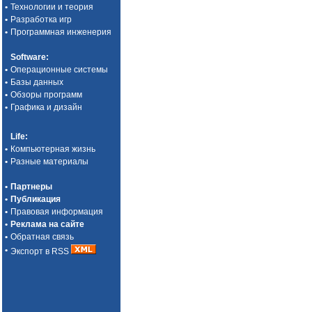
•
Технологии и теория
•
Разработка игр
•
Программная инженерия
Software
:
•
Операционные системы
•
Базы данных
•
Обзоры программ
•
Графика и дизайн
Life
:
•
Компьютерная жизнь
•
Разные материалы
•
Партнеры
•
Публикация
•
Правовая информация
•
Реклама на сайте
•
Обратная связь
•
Экспорт в RSS