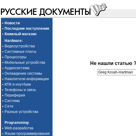
•
Новости
•
Последние поступления
•
Книжный магазин
Hardware
:
•
Видеоустройства
•
Системные платы
•
Процессоры
•
Мобильные устройства
Не нашли статью 
•
Аудиосистема
•
Охлаждение системы
•
Накопители информации
•
КПК и ноутбуки
•
Телефоны и связь
•
Периферия
•
Система
•
Сети
•
Разные устройства
Programming
:
•
Web-разработка
•
Языки программирования