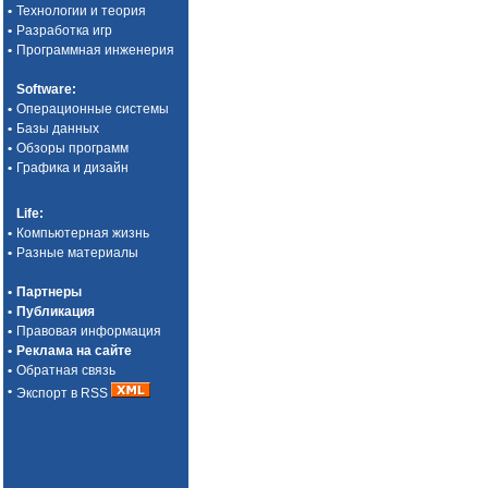
•
Технологии и теория
•
Разработка игр
•
Программная инженерия
Software
:
•
Операционные системы
•
Базы данных
•
Обзоры программ
•
Графика и дизайн
Life
:
•
Компьютерная жизнь
•
Разные материалы
•
Партнеры
•
Публикация
•
Правовая информация
•
Реклама на сайте
•
Обратная связь
•
Экспорт в RSS