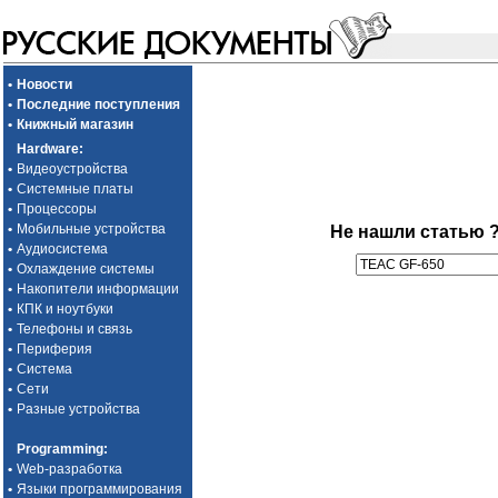
•
Новости
•
Последние поступления
•
Книжный магазин
Hardware
:
•
Видеоустройства
•
Системные платы
•
Процессоры
•
Мобильные устройства
Не нашли статью 
•
Аудиосистема
•
Охлаждение системы
•
Накопители информации
•
КПК и ноутбуки
•
Телефоны и связь
•
Периферия
•
Система
•
Сети
•
Разные устройства
Programming
:
•
Web-разработка
•
Языки программирования