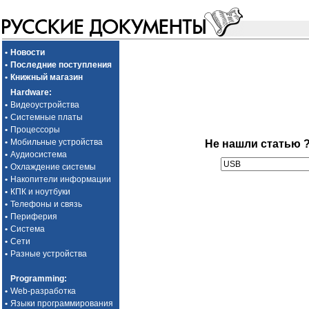
•
Новости
•
Последние поступления
•
Книжный магазин
Hardware
:
•
Видеоустройства
•
Системные платы
•
Процессоры
•
Мобильные устройства
Не нашли статью 
•
Аудиосистема
•
Охлаждение системы
•
Накопители информации
•
КПК и ноутбуки
•
Телефоны и связь
•
Периферия
•
Система
•
Сети
•
Разные устройства
Programming
:
•
Web-разработка
•
Языки программирования