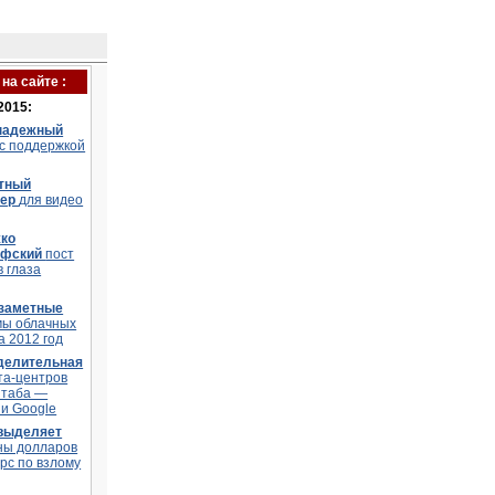
на сайте :
2015:
надежный
 с поддержкой
тный
тер
для видео
ко
офский
пост
в глаза
заметные
мы облачных
а 2012 год
делительная
та-центров
штаба —
и Google
 выделяет
ны долларов
рс по взлому