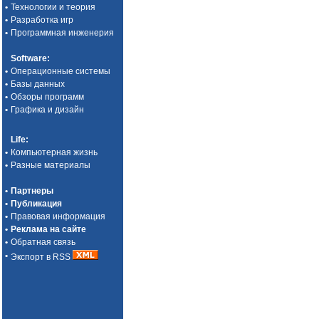
•
Технологии и теория
•
Разработка игр
•
Программная инженерия
Software
:
•
Операционные системы
•
Базы данных
•
Обзоры программ
•
Графика и дизайн
Life
:
•
Компьютерная жизнь
•
Разные материалы
•
Партнеры
•
Публикация
•
Правовая информация
•
Реклама на сайте
•
Обратная связь
•
Экспорт в RSS