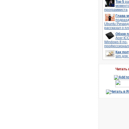
Top 5
р
моменто
программиста
Глава 
подраз
Ubuntu Ричард
рассказал о п
Обзор 
Acer IC
Windows 8 по-
профессионал
Как по
sim для
Читать 