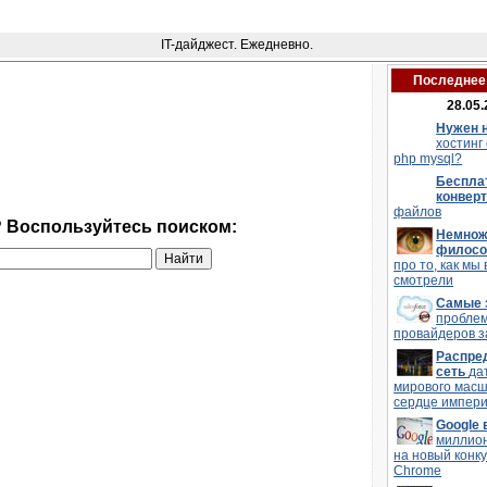
IT-дайджест. Ежедневно.
Последнее 
28.05.
Нужен 
хостинг
php mysql?
Беспла
конвер
файлов
? Воспользуйтесь поиском:
Немнож
филос
про то, как мы 
смотрели
Самые 
пробле
провайдеров з
Распре
сеть
да
мирового мас
сердце импери
Google
миллио
на новый конку
Chrome