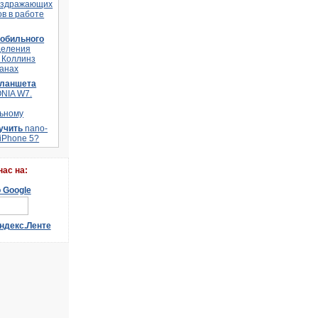
аздражающих
в в работе
мобильного
деления
 Коллинз
ланах
планшета
ONIA W7.
ьному
лучить
nano-
 iPhone 5?
наc на: