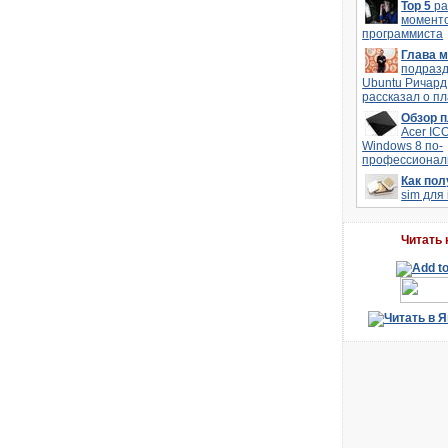
Top 5
р
моменто
программиста
Глава 
подраз
Ubuntu Ричард
рассказал о п
Обзор 
Acer IC
Windows 8 по-
профессионал
Как по
sim для
Читать 