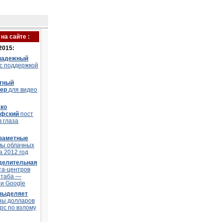
на сайте :
2015:
надежный
 с поддержкой
тный
тер
для видео
ко
офский
пост
в глаза
заметные
мы облачных
а 2012 год
делительная
та-центров
штаба —
и Google
 выделяет
ны долларов
рс по взлому