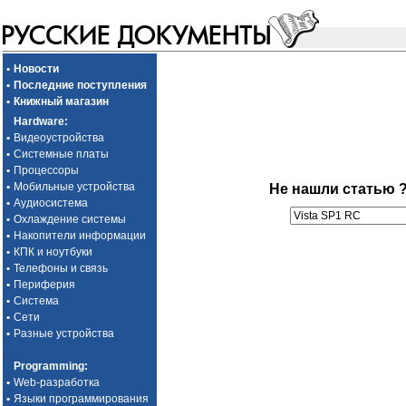
•
Новости
•
Последние поступления
•
Книжный магазин
Hardware
:
•
Видеоустройства
•
Системные платы
•
Процессоры
•
Мобильные устройства
Не нашли статью 
•
Аудиосистема
•
Охлаждение системы
•
Накопители информации
•
КПК и ноутбуки
•
Телефоны и связь
•
Периферия
•
Система
•
Сети
•
Разные устройства
Programming
:
•
Web-разработка
•
Языки программирования