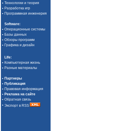
•
Технологии и теория
•
Разработка игр
•
Программная инженерия
Software
:
•
Операционные системы
•
Базы данных
•
Обзоры программ
•
Графика и дизайн
Life
:
•
Компьютерная жизнь
•
Разные материалы
•
Партнеры
•
Публикация
•
Правовая информация
•
Реклама на сайте
•
Обратная связь
•
Экспорт в RSS