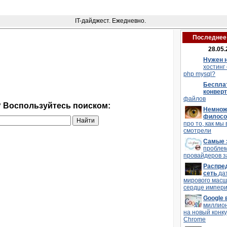
IT-дайджест. Ежедневно.
Последнее 
28.05.
Нужен 
хостинг
php mysql?
Беспла
конвер
файлов
? Воспользуйтесь поиском:
Немнож
филос
про то, как мы 
смотрели
Самые 
пробле
провайдеров з
Распре
сеть
да
мирового мас
сердце импери
Google
миллио
на новый конку
Chrome