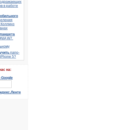
аздражающих
в в работе
мобильного
деления
 Коллинз
ланах
планшета
ONIA W7.
ьному
лучить
nano-
 iPhone 5?
наc на: