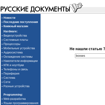
•
Новости
•
Последние поступления
•
Книжный магазин
Hardware
:
•
Видеоустройства
•
Системные платы
•
Процессоры
•
Мобильные устройства
Не нашли статью 
•
Аудиосистема
•
Охлаждение системы
•
Накопители информации
•
КПК и ноутбуки
•
Телефоны и связь
•
Периферия
•
Система
•
Сети
•
Разные устройства
Programming
:
•
Web-разработка
•
Языки программирования