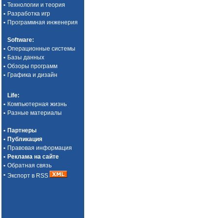
•
Технологии и теория
•
Разработка игр
•
Программная инженерия
Software
:
•
Операционные системы
•
Базы данных
•
Обзоры программ
•
Графика и дизайн
Life
:
•
Компьютерная жизнь
•
Разные материалы
•
Партнеры
•
Публикация
•
Правовая информация
•
Реклама на сайте
•
Обратная связь
•
Экспорт в RSS