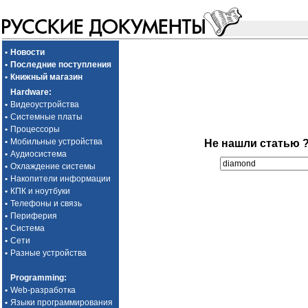
•
Новости
•
Последние поступления
•
Книжный магазин
Hardware
:
•
Видеоустройства
•
Системные платы
•
Процессоры
•
Мобильные устройства
Не нашли статью 
•
Аудиосистема
•
Охлаждение системы
•
Накопители информации
•
КПК и ноутбуки
•
Телефоны и связь
•
Периферия
•
Система
•
Сети
•
Разные устройства
Programming
:
•
Web-разработка
•
Языки программирования