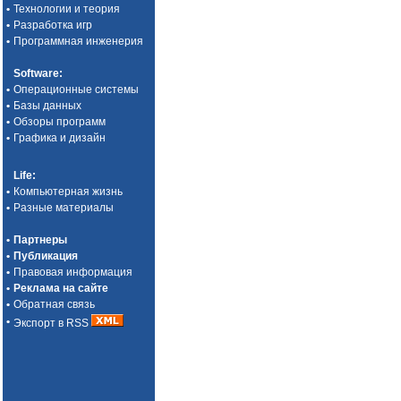
•
Технологии и теория
•
Разработка игр
•
Программная инженерия
Software
:
•
Операционные системы
•
Базы данных
•
Обзоры программ
•
Графика и дизайн
Life
:
•
Компьютерная жизнь
•
Разные материалы
•
Партнеры
•
Публикация
•
Правовая информация
•
Реклама на сайте
•
Обратная связь
•
Экспорт в RSS