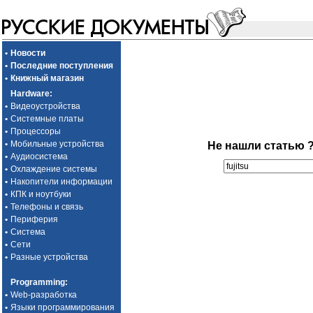
•
Новости
•
Последние поступления
•
Книжный магазин
Hardware
:
•
Видеоустройства
•
Системные платы
•
Процессоры
•
Мобильные устройства
Не нашли статью 
•
Аудиосистема
•
Охлаждение системы
•
Накопители информации
•
КПК и ноутбуки
•
Телефоны и связь
•
Периферия
•
Система
•
Сети
•
Разные устройства
Programming
:
•
Web-разработка
•
Языки программирования