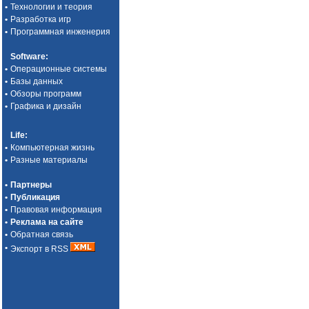
•
Технологии и теория
•
Разработка игр
•
Программная инженерия
Software
:
•
Операционные системы
•
Базы данных
•
Обзоры программ
•
Графика и дизайн
Life
:
•
Компьютерная жизнь
•
Разные материалы
•
Партнеры
•
Публикация
•
Правовая информация
•
Реклама на сайте
•
Обратная связь
•
Экспорт в RSS